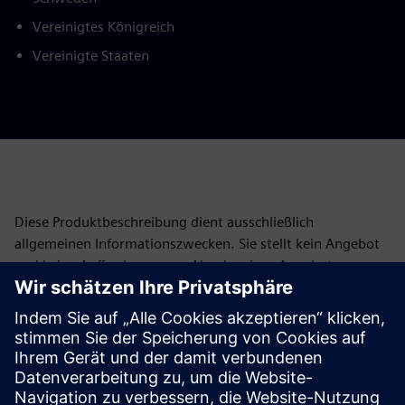
Vereinigtes Königreich
Vereinigte Staaten
Diese Produktbeschreibung dient ausschließlich
allgemeinen Informationszwecken. Sie stellt kein Angebot
und keine Aufforderung zur Abgabe eines Angebots zum
Abschluss einer Finanzierungsvereinbarung dar und ist
auch nicht so auszulegen. Eine Finanzierungsvereinbarung
kann nur auf der Grundlage der individuellen Umstände in
Betracht gezogen werden. Siemens Financial Services
bietet Finanzierungslösungen über ihre SFS-Gesellschaften
an, die in verschiedenen Rechtsordnungen ansässig sind