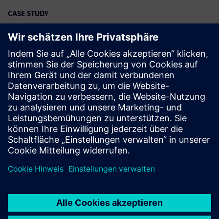
CASE STUDY
AGCO uses Simcenter solutions to
reduce durability field data
acquisition time by 50 percent
Unternehmen:
AGCO Brazil
Branche:
Schwermaschinen
Standort:
Canoas, Brazil
Siemens Software:
Simcenter 3D Solutions, Simcenter
Testing Solutions