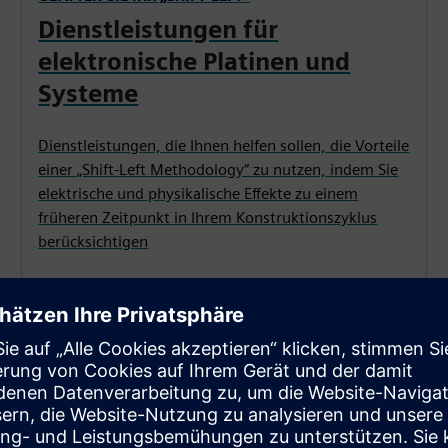
Dienstleistungen für
elektronische Platinen und
Systeme
Dienstleistungen, die Ihnen helfen sollen, die Vorteile
einer „Shift-Left Methodology“ zu nutzen, indem Sie
elektrische und physikalische Effekte zu einem
früheren Zeitpunkt in Ihrem Konstruktionszyklus
berücksichtigen