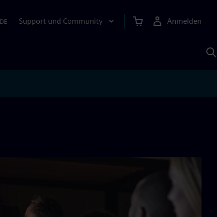
Support und Community
Anmelden
DE
M
S
K
s