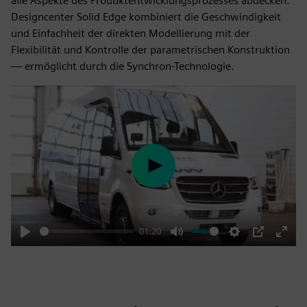
alle Aspekte des Produktentwicklungsprozesses abdecken.
Designcenter Solid Edge kombiniert die Geschwindigkeit
und Einfachheit der direkten Modellierung mit der
Flexibilität und Kontrolle der parametrischen Konstruktion
— ermöglicht durch die Synchron-Technologie.
Play
01:20
Play
Mute
Settings
PIP
Enter
fulls