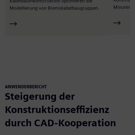
Kabelbaumkonstruktion optimieren die
Minuten s
Modellierung von Bremskabelbaugruppen.
ANWENDERBERICHT
Steigerung der
Konstruktionseffizienz
durch CAD-Kooperation