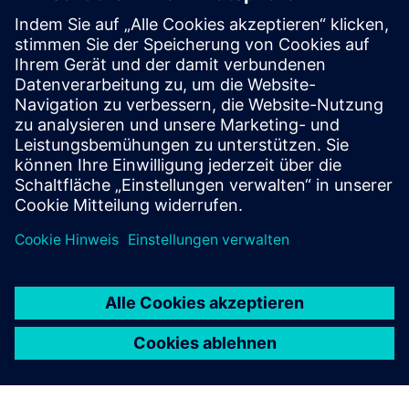
Unternehmen
:
Unlimited Tomorrow
Branche
:
Medizin- und Pharmatechnik
Standort
:
New York City, New York, United States
Siemens Software
:
NX
Lesen