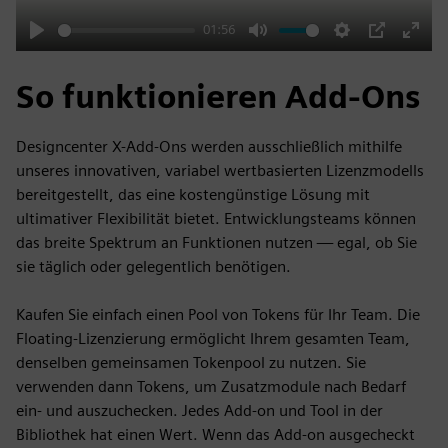
01:56
Play
Mute
Settings
PIP
Enter
fulls
So funktionieren Add-Ons
Designcenter X-Add-Ons werden ausschließlich mithilfe
unseres innovativen, variabel wertbasierten Lizenzmodells
bereitgestellt, das eine kostengünstige Lösung mit
ultimativer Flexibilität bietet. Entwicklungsteams können
das breite Spektrum an Funktionen nutzen — egal, ob Sie
sie täglich oder gelegentlich benötigen.
Kaufen Sie einfach einen Pool von Tokens für Ihr Team. Die
Floating-Lizenzierung ermöglicht Ihrem gesamten Team,
denselben gemeinsamen Tokenpool zu nutzen. Sie
verwenden dann Tokens, um Zusatzmodule nach Bedarf
ein- und auszuchecken. Jedes Add-on und Tool in der
Bibliothek hat einen Wert. Wenn das Add-on ausgecheckt