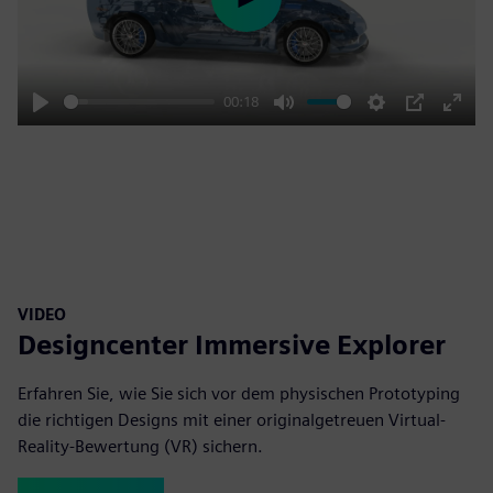
Play
00:18
Play
Mute
Settings
PIP
Enter
fulls
VIDEO
Designcenter Immersive Explorer
Erfahren Sie, wie Sie sich vor dem physischen Prototyping
die richtigen Designs mit einer originalgetreuen Virtual-
Reality-Bewertung (VR) sichern.