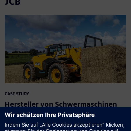
JCB
CASE STUDY
Hersteller von Schwermaschinen
forciert Digitalisierung
Unternehmen:
JCB