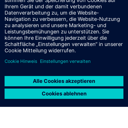
Branche:
Schwermaschinen
Standort:
Rocester, United Kingdom
Siemens Software:
Geolus, NX, PLM Open, Teamcenter
Lesen