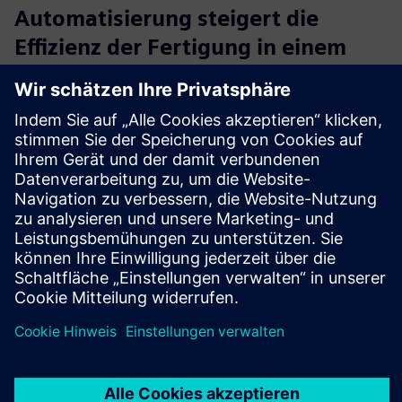
Automatisierung steigert die
Effizienz der Fertigung in einem
wettbewerbsorientierten Markt
Unternehmen:
JK Machining
Branche:
Automobil und Transport
Standort:
Kalamazoo, Michigan, United States
Siemens Software:
NX
Lesen