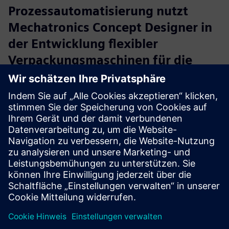
Prozessautomatisierung nutzt
Mechatronics Concept Designer in
der Entwicklung flexibler
Verpackungsmaschinen für die
Kosmetikindustrie
Unternehmen:
Festo
Branche:
Industriemaschinen
Standort:
Esslingen, Germany
Siemens Software:
NX
Lesen