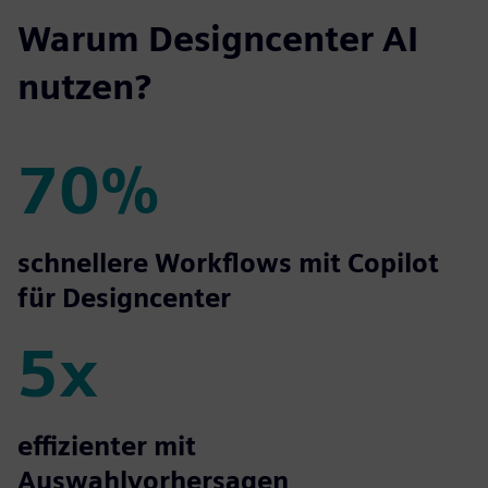
Warum Designcenter AI
nutzen?
70%
70%
schnellere Workflows mit Copilot
für Designcenter
5x
5x
effizienter mit
Auswahlvorhersagen