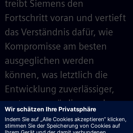
treibt Siemens den
Fortschritt voran und vertieft
das Verständnis dafür, wie
Kompromisse am besten
ausgeglichen werden
können, was letztlich die
Entwicklung zuverlässiger,
vertrauenswürdiger und
branchenführender Produkte
unterstützt.<br/>