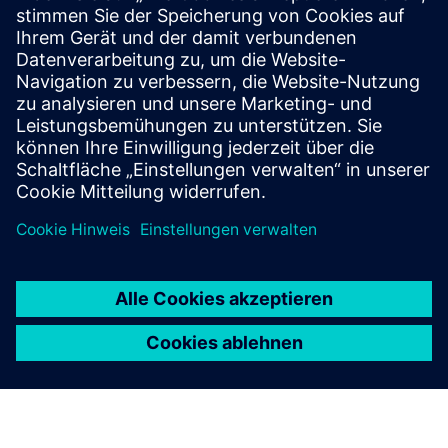
Capital Service Explorer
Quickly create accurate 2D wiring diagrams and 3D
routing views with real-time schematic generation
and diagnostic troubleshooting.