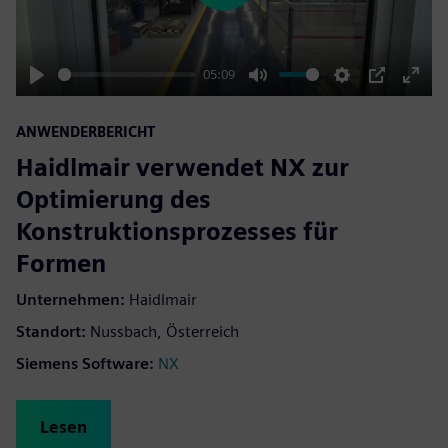
05:09
Play
Mute
Settings
PIP
Enter
fulls
ANWENDERBERICHT
Haidlmair verwendet NX zur
Optimierung des
Konstruktionsprozesses für
Formen
Unternehmen:
Haidlmair
Standort:
Nussbach, Österreich
Siemens Software:
NX
Lesen