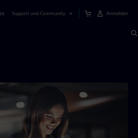
Support und Community
Anmelden
DE
M
S
K
s