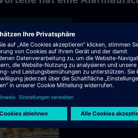
men
Vorteile für Sie
Wirtschaftliche Lösung b
Sofortiges Handeln und
Feuerwehr/Polizei
Bestmöglicher Schutz für
Unternehmen
Verantwortungsbewussts
Bundesweit flächendecke