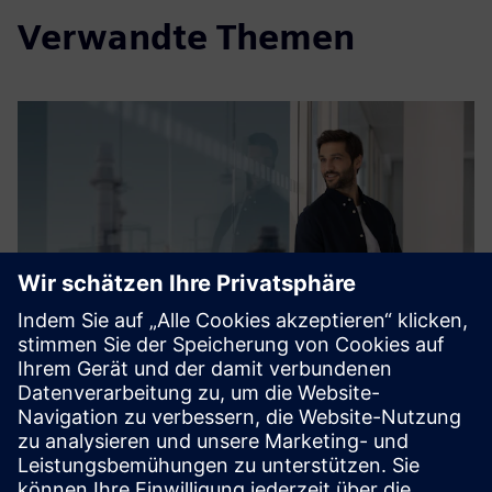
Verwandte Themen
SIMATIC PCS neo
Webbasiertes Prozessleitsystem mit objektorientierter
Datenverwaltung.