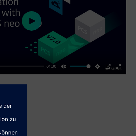
Play
01:30
Mute
Settings
PIP
Enter
fullscre