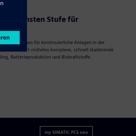
der nächsten Stufe für
SIMATIC PCS neo für kontinuierliche Anlagen in der
ar. Es meistert mühelos komplexe, schnell skalierende
ing, Batterieproduktion und Biokraftstoffe.
my SIMATIC PCS neo