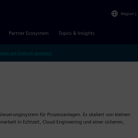
Region
|
Partner Ecosystem
Topics & Insights
ieber auf Englisch ansehen?
 Steuerungssystem für Prozessanlagen. Es skaliert von kleinen
rbeit in Echtzeit, Cloud-Engineering und einer sicheren,