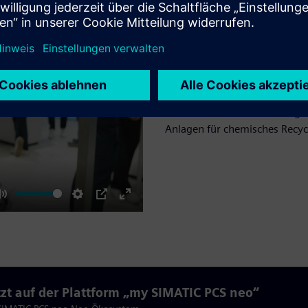
Automatisierung 
Chemieanlagen
Mit der neuesten Version ist 
chemischen Industrie verfügb
Anlagen für chemisches Recycl
Mute
Settings
PIP
Enter
fullscreen
etzt auf der Plattform „my SIMATIC PCS neo“