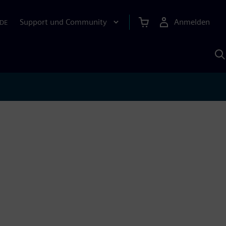
Support und Community
Anmelden
DE
M
S
K
s