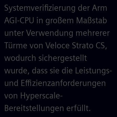
Systemverifizierung der Arm
b
AGI-CPU in großem Maßstab
V
unter Verwendung mehrerer
Türme von Veloce Strato CS,
B
wodurch sichergestellt
U
wurde, dass sie die Leistungs-
b
und Effizienzanforderungen
von Hyperscale-
b
Bereitstellungen erfüllt.
V