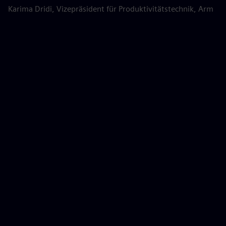
Karima Dridi, Vizepräsident für Produktivitätstechnik, Arm
B
a
Ph