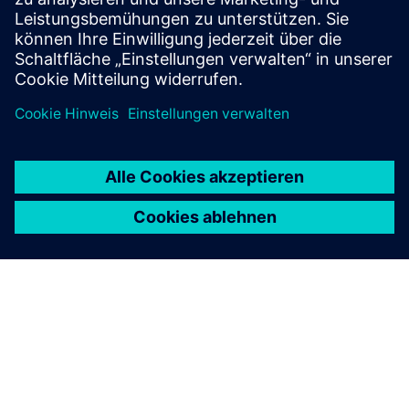
MAY 4-7, 2026
IFAT 2026
Munich, Germany
Master the digital wave for resilient, efficient and
sustainable water.