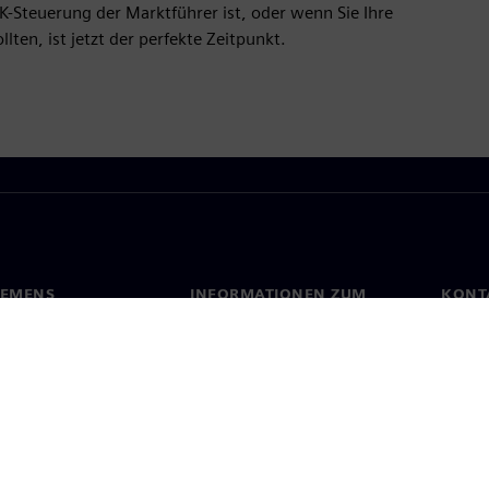
-Steuerung der Marktführer ist, oder wenn Sie Ihre
en, ist jetzt der perfekte Zeitpunkt.
IEMENS
INFORMATIONEN ZUM
KONT
UNTERNEHMEN
s
Konta
Unternehmen
ehmensführung
Stand
Investor Relations
Presse
Strategie