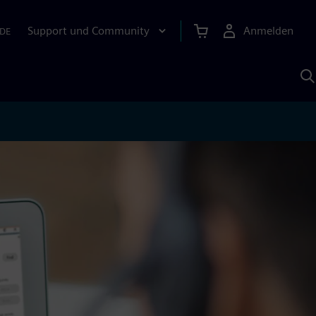
Support und Community
Anmelden
DE
M
S
K
s