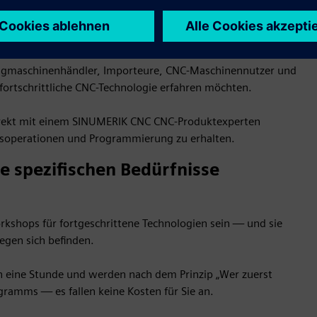
s hätten Sie einen Siemens-
äßtasche
ugmaschinenhändler, Importeure, CNC-Maschinennutzer und
ortschrittliche CNC-Technologie erfahren möchten.
irekt mit einem SINUMERIK CNC CNC-Produktexperten
gsoperationen und Programmierung zu erhalten.
e spezifischen Bedürfnisse
kshops für fortgeschrittene Technologien sein — und sie
legen sich befinden.
 eine Stunde und werden nach dem Prinzip „Wer zuerst
gramms — es fallen keine Kosten für Sie an.