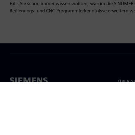
Falls Sie schon immer wissen wollten, warum die SINUMERIK
Bedienungs- und CNC-Programmierkenntnisse erweitern wollt
ÜBER S
Über un
Untern
News & 