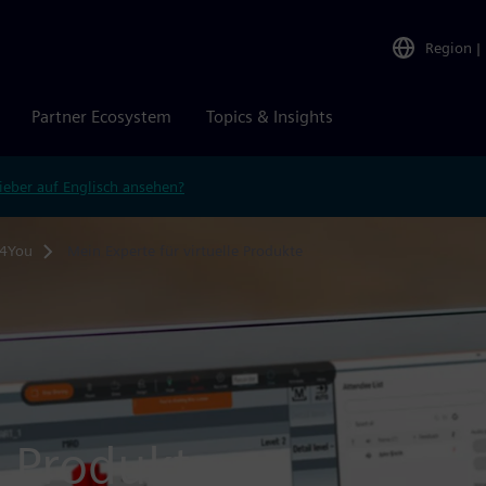
Region
|
Partner Ecosystem
Topics & Insights
ieber auf Englisch ansehen?
4You
Mein Experte für virtuelle Produkte
e Produkte