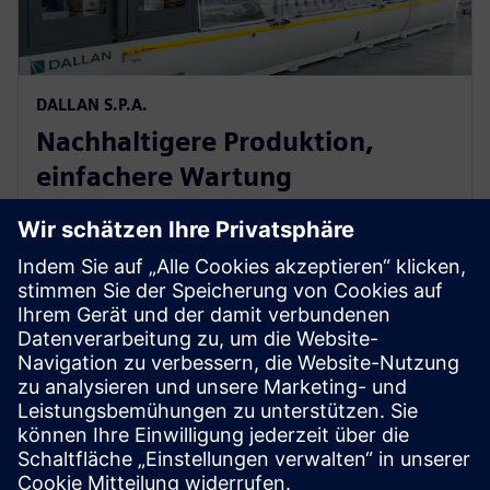
DALLAN S.P.A.
Nachhaltigere Produktion,
einfachere Wartung
Italien
Der OEM nutzt die bewährte und ständig aktualisierte
Standardfunktionsbibliothek von Siemens, um
technische Herausforderungen zu meistern. Durch
eine umweltfreundlichere Produktion und eine
einfachere Wartung sorgt dieser Ansatz für mehr
Sicherheit, Effizienz und Leistung.