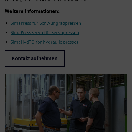
Weitere Informationen:
SimaPress für Schwungradpressen
SimaPressServo für Servopressen
SimaHydTO for hydraulic presses
Kontakt aufnehmen