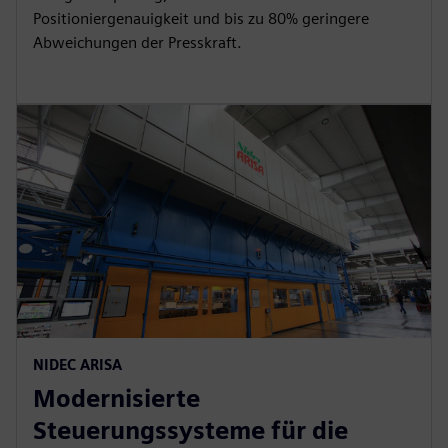
r
Positioniergenauigkeit und bis zu 80% geringere
Abweichungen der Presskraft.
e
e
n
NIDEC ARISA
Modernisierte
Steuerungssysteme für die