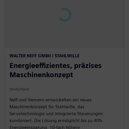
P
l
a
y
00:00
P
M
S
P
E
WALTER NEFF GMBH / STAHLWILLE
l
u
e
I
n
Energieeffizientes, präzises
a
t
t
P
t
y
e
t
e
Maschinenkonzept
i
r
n
f
Deutschland
g
u
Neff und Siemens entwickelten ein neues
s
l
Maschinenkonzept für Stahlwille, das
l
Servotechnologie und integrierte Steuerungen
s
kombiniert. Die Lösung ermöglicht bis zu 40%
c
Energieeinsparung, 10-fach höhere