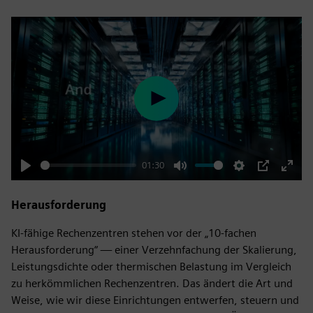
Play
01:30
Play
Mute
Settings
PIP
Enter
fulls
Herausforderung
KI-fähige Rechenzentren stehen vor der „10-fachen
Herausforderung“ — einer Verzehnfachung der Skalierung,
Leistungsdichte oder thermischen Belastung im Vergleich
zu herkömmlichen Rechenzentren. Das ändert die Art und
Weise, wie wir diese Einrichtungen entwerfen, steuern und