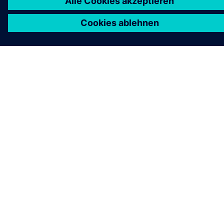
Elektrifizierung vom Netz bis zum Rack hervor, mit
integrierten Systemen und dem zukünftigen Weg zu
DC-Architekturen.