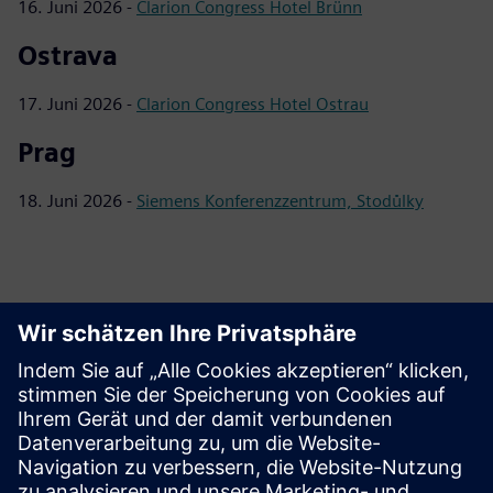
16. Juni 2026 -
Clarion Congress Hotel Brünn
Ostrava
17. Juni 2026 -
Clarion Congress Hotel Ostrau
Prag
18. Juni 2026 -
Siemens Konferenzzentrum, Stodůlky
Materialien herunterladen