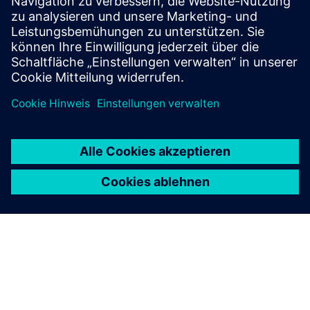
Energy Automation Services
Serviceportfolio für jede Phase des Lebenszyklus Ihrer
Systeme