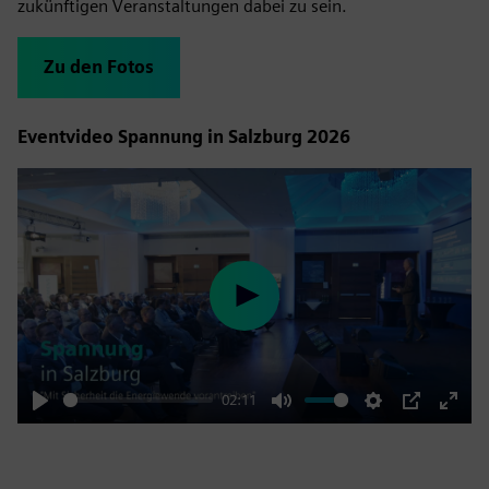
zukünftigen Veranstaltungen dabei zu sein.
Zu den Fotos
Eventvideo Spannung in Salzburg 2026
Play
02:11
Play
Mute
Settings
PIP
Enter
fulls