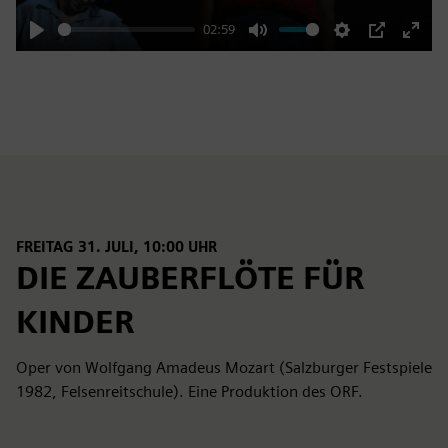
02:59
Play
Mute
Settings
PIP
Enter
fulls
FREITAG 31. JULI, 10:00 UHR
DIE ZAUBERFLÖTE FÜR
KINDER
Oper von Wolfgang Amadeus Mozart (Salzburger Festspiele
1982, Felsenreitschule). Eine Produktion des ORF.