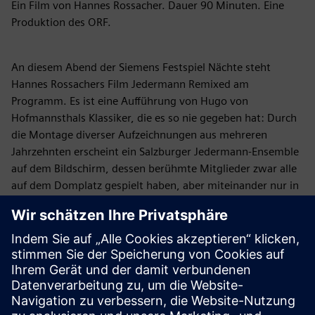
Ein Film von Hannes Rossacher. Dauer 90 Minuten. Eine
Produktion des ORF.
An diesem Abend der Siemens Festspiel Nächte steht
Hannes Rossachers Film Jedermann Remixed am
Programm. Es ist eine Aufführung von Hugo von
Hofmannsthals Klassiker, die es so nie gegeben hat: Durch
die Montage diverser Aufzeichnungen aus mehreren
Jahrzehnten erscheint ein Salzburger Jedermann-Ensemble
auf dem Bildschirm, dessen berühmte Mitglieder zwar alle
auf dem Domplatz gespielt haben, aber miteinander nur in
dieser kühnen Montage verschiedenster Szenen quer durch
die Aufführungsgeschichte gesehen werden können. So ist
diese ORF-Produktion in der Fassung aus 2020 ein
kulturhistorisches Puzzle von Alexander Moissi bis Tobias
Moretti. Den eigens dafür kreierten Soundtrack liefert der
international renommierte Blues- und Roots-Musiker Hans
Theessink.