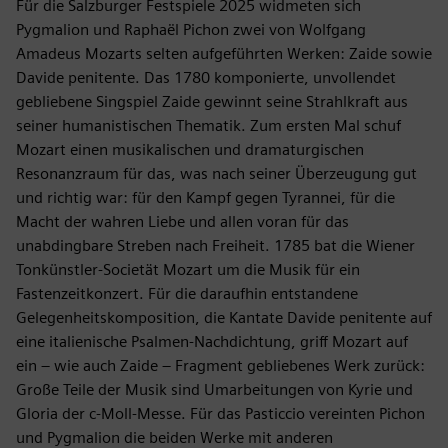
Für die Salzburger Festspiele 2025 widmeten sich
Pygmalion und Raphaël Pichon zwei von Wolfgang
Amadeus Mozarts selten aufgeführten Werken: Zaide sowie
Davide penitente. Das 1780 komponierte, unvollendet
gebliebene Singspiel Zaide gewinnt seine Strahlkraft aus
seiner humanistischen Thematik. Zum ersten Mal schuf
Mozart einen musikalischen und dramaturgischen
Resonanzraum für das, was nach seiner Überzeugung gut
und richtig war: für den Kampf gegen Tyrannei, für die
Macht der wahren Liebe und allen voran für das
unabdingbare Streben nach Freiheit. 1785 bat die Wiener
Tonkünstler-Societät Mozart um die Musik für ein
Fastenzeitkonzert. Für die daraufhin entstandene
Gelegenheitskomposition, die Kantate Davide penitente auf
eine italienische Psalmen-Nachdichtung, griff Mozart auf
ein – wie auch Zaide – Fragment gebliebenes Werk zurück:
Große Teile der Musik sind Umarbeitungen von Kyrie und
Gloria der c-Moll-Messe. Für das Pasticcio vereinten Pichon
und Pygmalion die beiden Werke mit anderen