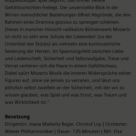
doppelbödiges Spiel beginnt, das immer tiefere
Gefühlsschichten freilegt. Der unverstellte Blick in die
Wirren menschlicher Beziehungen öffnet Abgründe, die den
Rahmen eines Dramma giocoso zu sprengen scheinen.
Dieses in mancher Hinsicht radikalste Bühnenwerk Mozarts
ist nicht so sehr eine ‚Schule der Liebenden‘ (so der
Untertitel des Stücks) als vielmehr eine kontinuierliche
Sezierung der Herzen. Im Spannungsfeld zwischen Liebe
und Leidenschaft, Sicherheit und Selbstaufgabe, Treue und
Verrat verlieren sich die Paare in einem Gefühlschaos.
Dabei spürt Mozarts Musik die inneren Widersprüche seiner
Figuren auf, ohne sie jemals zu verraten, und lässt uns
plötzlich selbst zweifeln an der Sicherheit, mit der wir zu
wissen glauben, was Spiel und was Ernst, was Traum und
was Wirklichkeit ist.“
Besetzung
Dirigentin: Joana Mallwitz Regie: Christof Loy | Orchester:
Wiener Philharmoniker | Dauer: 135 Minuten | Mit: Elsa