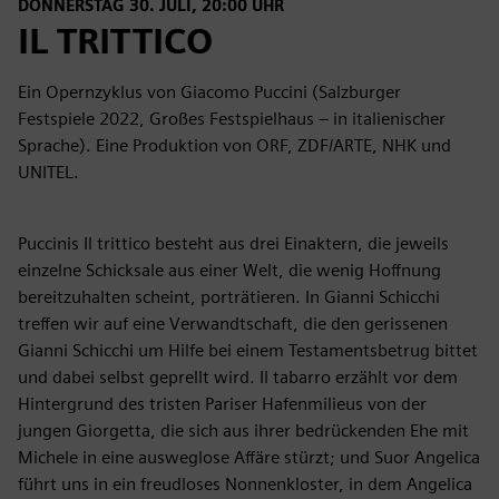
DONNERSTAG 30. JULI, 20:00 UHR
IL TRITTICO
Ein Opernzyklus von Giacomo Puccini (Salzburger
Festspiele 2022, Großes Festspielhaus – in italienischer
Sprache). Eine Produktion von ORF, ZDF/ARTE, NHK und
UNITEL.
Puccinis Il trittico besteht aus drei Einaktern, die jeweils
einzelne Schicksale aus einer Welt, die wenig Hoffnung
bereitzuhalten scheint, porträtieren. In Gianni Schicchi
treffen wir auf eine Verwandtschaft, die den gerissenen
Gianni Schicchi um Hilfe bei einem Testamentsbetrug bittet
und dabei selbst geprellt wird. Il tabarro erzählt vor dem
Hintergrund des tristen Pariser Hafenmilieus von der
jungen Giorgetta, die sich aus ihrer bedrückenden Ehe mit
Michele in eine ausweglose Affäre stürzt; und Suor Angelica
führt uns in ein freudloses Nonnenkloster, in dem Angelica