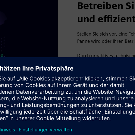
Betreiben Si
und effizien
Stellen Sie sich vor, eine F
Panne wird oder Ihren Betri
Durch proaktives technisc
prädiktive Wartung. Daten
laufen ohne Unterbrechung. 
Das Ergebnis?
Weniger Übe