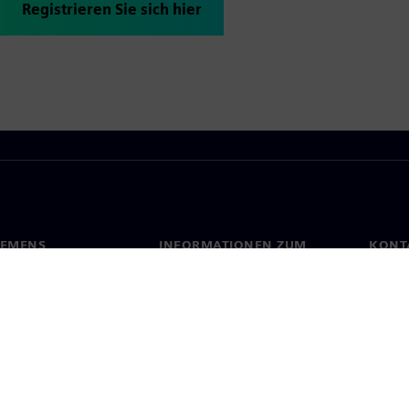
Registrieren Sie sich hier
IEMENS
INFORMATIONEN ZUM
KONT
UNTERNEHMEN
s
Konta
Unternehmen
ehmensführung
Stand
Investor Relations
Presse
Strategie