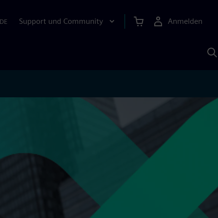
Support und Community
Anmelden
DE
M
S
K
s