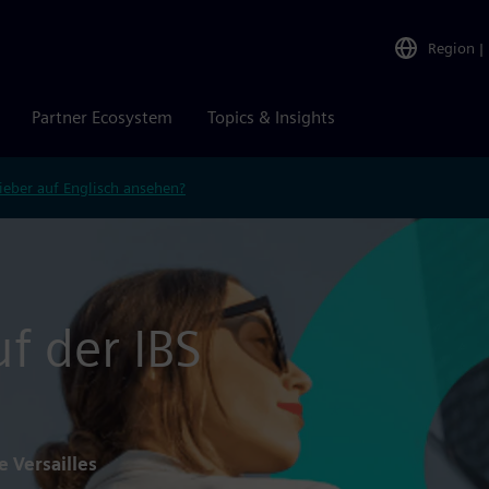
Region
|
Partner Ecosystem
Topics & Insights
ieber auf Englisch ansehen?
f der IBS
e Versailles