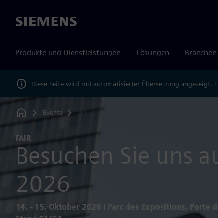
Siemens
Produkte und Dienstleistungen
Lösungen
Branchen
Diese Seite wird mit automatisierter Übersetzung angezeigt.
L
Events
IBS
Home
FAIR
Besuchen Sie uns au
2026
14. - 15. Oktober 2026 I Parc des Expositions, Porte d