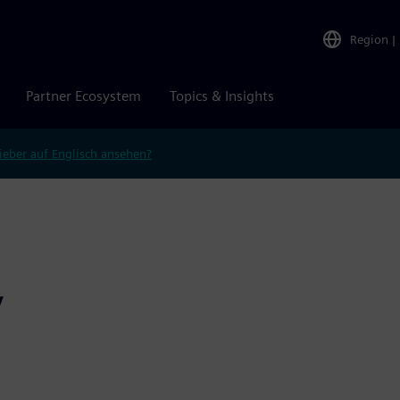
Region
|
Partner Ecosystem
Topics & Insights
ieber auf Englisch ansehen?
y