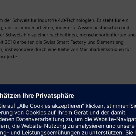
der Schweiz für Industrie 4.0-Technologien. Es steht für ein
ng, die zusammenarbeiten, indem sie Wissen austauschen und
 der Schweiz hin zu einer nachhaltigen, menschenorientierten und
eit 2018 arbeiten die Swiss Smart Factory und Siemens eng
, insbesondere durch eine Reihe von Machbarkeitsstudien für
rojekte.
Antrag
Service
Bietet einen Service für ein/e Siemens Xcelerator-
Produkt/Lösung, der den Kunden bei der