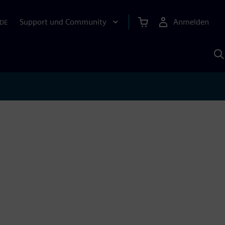
Support und Community
Anmelden
DE
M
S
K
s