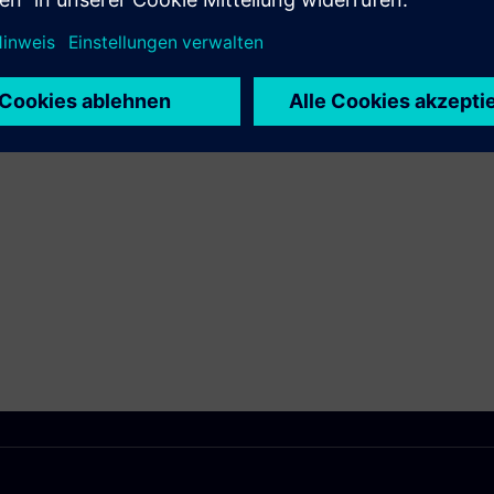
Bietet einen Service für ein/e Siemens Xcelerator-
Produkt/Lösung, der den Kunden bei der
Implementierung, Integration, dem Betrieb oder der
Wartung unterstützt