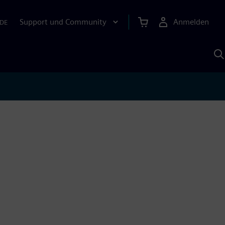
Support und Community
Anmelden
DE
M
S
K
s