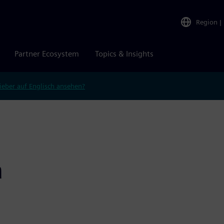
Region
|
Partner Ecosystem
Topics & Insights
ieber auf Englisch ansehen?
a