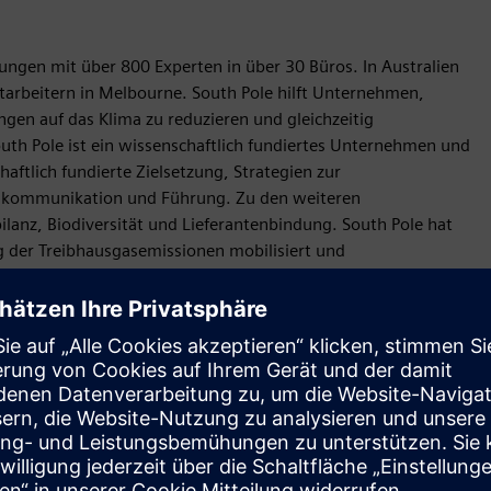
sungen mit über 800 Experten in über 30 Büros. In Australien
itarbeitern in Melbourne. South Pole hilft Unternehmen,
gen auf das Klima zu reduzieren und gleichzeitig
th Pole ist ein wissenschaftlich fundiertes Unternehmen und
aftlich fundierte Zielsetzung, Strategien zur
itskommunikation und Führung. Zu den weiteren
lanz, Biodiversität und Lieferantenbindung. South Pole hat
g der Treibhausgasemissionen mobilisiert und
Antrag
Service