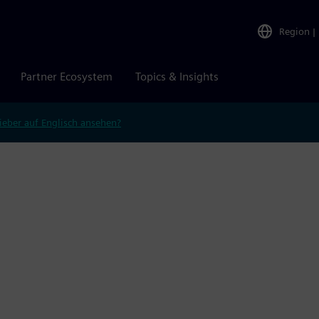
Region
|
Partner Ecosystem
Topics & Insights
ieber auf Englisch ansehen?