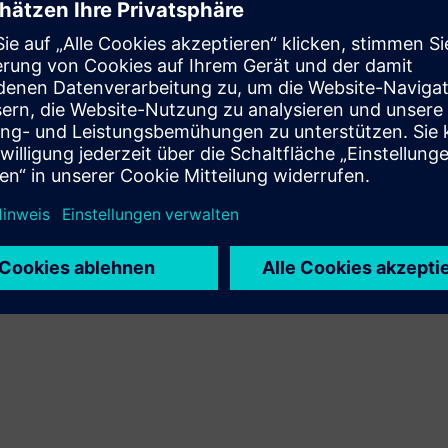
Integration des Siemens Xcelerator-Produkts und des
eigenen Produkts
Sell
Weiterverkauf//Mitverkauf von Software und
digitalfähiger Hardware auf Siemens Xcelerator
Service
Bietet einen Service für ein/e Siemens Xcelerator-
Produkt/Lösung, der den Kunden bei der
Implementierung, Integration, dem Betrieb oder der
Wartung unterstützt