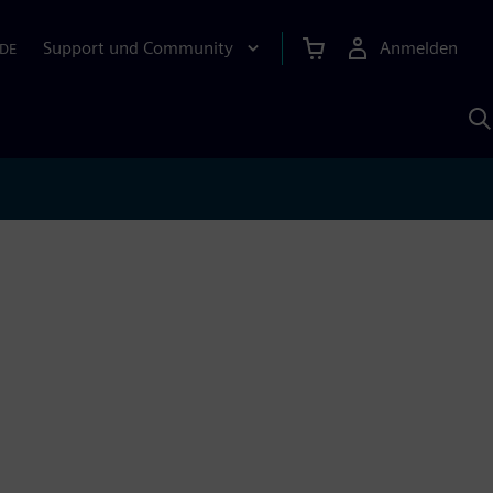
Support und Community
Anmelden
DE
M
S
K
s