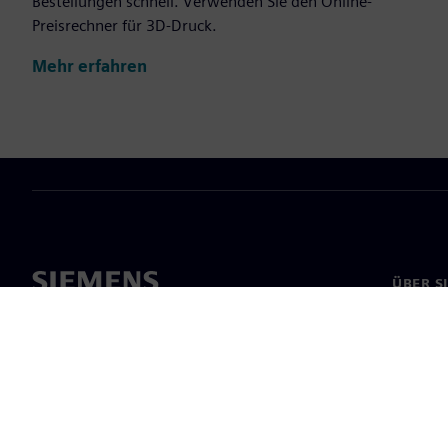
Bestellungen schnell. Verwenden Sie den Online-
Preisrechner für 3D-Druck.
Mehr erfahren
ÜBER S
Über un
Untern
News & 