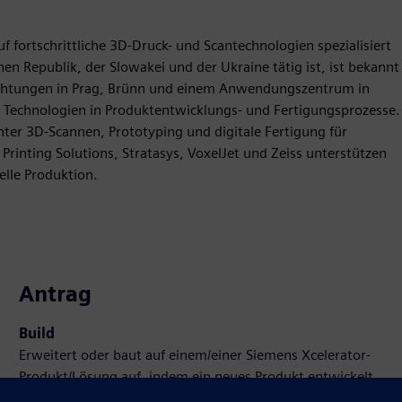
f fortschrittliche 3D-Druck- und Scantechnologien spezialisiert
en Republik, der Slowakei und der Ukraine tätig ist, ist bekannt
nrichtungen in Prag, Brünn und einem Anwendungszentrum in
er Technologien in Produktentwicklungs- und Fertigungsprozesse.
unter 3D-Scannen, Prototyping und digitale Fertigung für
Printing Solutions, Stratasys, VoxelJet und Zeiss unterstützen
elle Produktion.
Antrag
Build
Erweitert oder baut auf einem/einer Siemens Xcelerator-
Produkt/Lösung auf, indem ein neues Produkt entwickelt
wird, oder erstellt eine neue Kundenlösung durch die