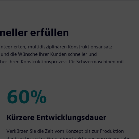
eller erfüllen
ntegrierten, multidisziplinären Konstruktionsansatz
n und die Wünsche Ihrer Kunden schneller und
ber Ihren Konstruktionsprozess für Schwermaschinen mit
60%
60%
Kürzere Entwicklungsdauer
Verkürzen Sie die Zeit vom Konzept bis zur Produktion
dank verbesserter Simulationsfunktionen von einem Jahr