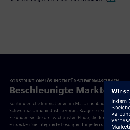
KONSTRUKTIONSLÖSUNGEN FÜR SCHWERMASCHINEN
Beschleunigte Markteinfü
Kontinuierliche Innovationen im Maschinenbau treiben die N
Schwermaschinenindustrie voran. Reagieren Sie schnell, um 
Erkunden Sie die drei wichtigsten Pfade, die für die Digital
entdecken Sie integrierte Lösungen für jeden dieser Wege: