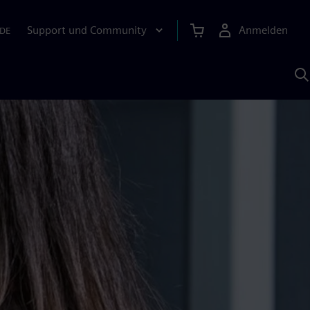
Support und Community
Anmelden
DE
M
S
K
s