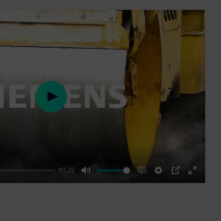
Play
01:22
Mute
Enable
Settings
PIP
Enter
captions
fullscre