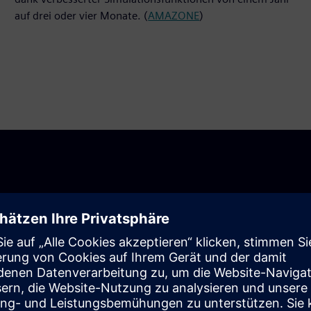
auf drei oder vier Monate. (
AMAZONE
)
hrungszeit
achfrage nach verbesserter Konstruktionseffizienz in der
pünktliche Lieferung und Rentabilität zu gewährleisten.
isierung Ihres Konstruktionsprozesses erforderlich sind, und