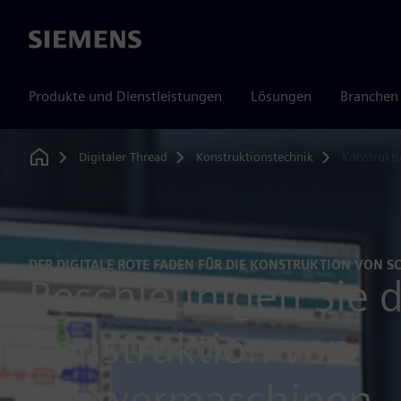
Siemens
Produkte und Dienstleistungen
Lösungen
Branchen
Digitaler Thread
Konstruktionstechnik
Konstrukt
Home
DER DIGITALE ROTE FADEN FÜR DIE KONSTRUKTION VON
Beschleunigen Sie d
Konstruktion von
Schwermaschinen