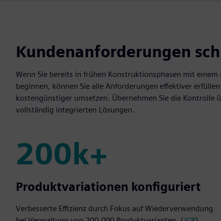
Kundenanforderungen schn
Wenn Sie bereits in frühen Konstruktionsphasen mit einem i
beginnen, können Sie alle Anforderungen effektiver erfülle
kostengünstiger umsetzen. Übernehmen Sie die Kontrolle ü
vollständig integrierten Lösungen.
200k+
200k+
Produktvariationen konfiguriert
Verbesserte Effizienz durch Fokus auf Wiederverwendung
bei Verwaltung von 200.000 Produktvarianten. (
JCB
)