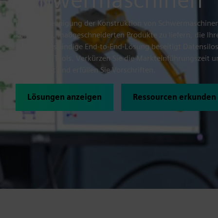
Die Beschleunigung der Konstruktion von Schwermaschinen i
komplexen, maßgeschneiderten Produkte zu liefern, die Ih
Unsere vollständige End-to-End-Lösung beseitigt Datensilo
Teams und Tools. Verkürzen Sie die Markteinführungszeit un
die Qualität und erfüllen Sie Vorschriften.
Lösungen anzeigen
Ressourcen erkunden