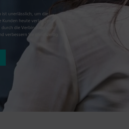
st unerlässlich, um die
re Kunden heute verlangen.
s durch die Verbindung von
d verbessern Sie gleichzeitig