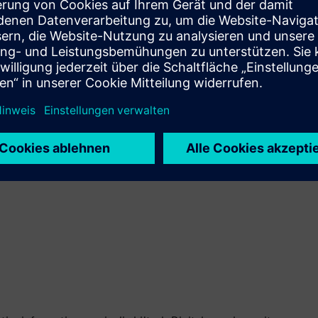
 und Entwicklungsthemen sowie in die Forschungslabore eines
tet Sie ein abwechslungsreicher Themenmix, der u.a. auch
n sowie Interviews mit Expert:innen umfasst. Behalten Sie mit
ereichen Digitalisierung und Dekarbonisierung für Industrien und
ostenloses Digitalabo beinhaltet wahlweise auch die Zusendung der
h