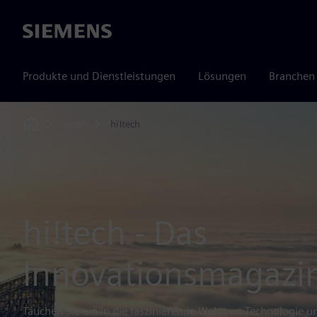
Siemens
Produkte und Dienstleistungen
Lösungen
Branchen
Inhalt
hi!tech
Home
hi!tech - Das
Innovationsmagazi
Tauchen Sie ein in die faszinierende Welt von Technologie un