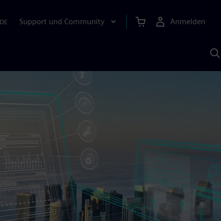
Support und Community
Anmelden
DE
M
S
K
s