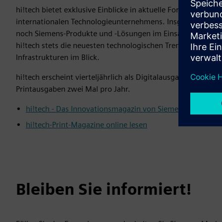
hi!tech bietet exklusive Einblicke in aktuelle Forschungs-
internationalen Technologieunternehmens. Insgesamt erwar
noch Siemens-Produkte und -Lösungen im Einsatz bei Kunde
hi!tech stets die neuesten technologischen Trends in den B
Infrastrukturen im Blick.
hi!tech erscheint vierteljährlich als Digitalausgabe. Ein k
Printausgaben zwei Mal pro Jahr.
hi!tech - Das Innovationsmagazin von Siemens Österreic
hi!tech-Print-Magazine online lesen
Bleiben Sie informiert!