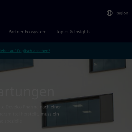
Region
|
Partner Ecosystem
Topics & Insights
ieber auf Englisch ansehen?
wartungen
hte Develco Pharma nach einer
rzmittel herstellt, muss ein
e spezielle