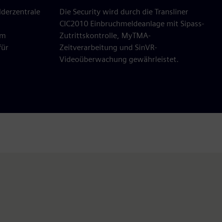
derzentrale
Die Security wird durch die Transliner
CIC2010 Einbruchmeldeanlage mit Sipass-
em
Zutrittskontrolle, MyTMA-
für
Zeitverarbeitung und SinVR-
Videoüberwachung gewährleistet.