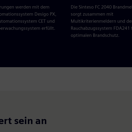
erungen werden mit dem
Die Sinteso FC 2040 Brandmel
mationssystem Desigo PX,
sorgt zusammen mit
utomationssystem CET und
Multikriterienmeldern und d
rwachungssystem erfüllt.
Rauchabzugssystem FDA241 
optimalen Brandschutz.
ert sein an