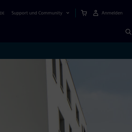
Support und Community
Anmelden
DE
M
S
K
s