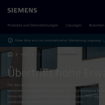
Siemens
Produkte und Dienstleistungen
Lösungen
Branchen
Diese Seite wird mit automatisierter Übersetzung angezeigt.
L
Inhalt
Develco Pharma Schopfheim
Home
Übertrifft hohe Er
Für den Bau der neuen Produktionshalle in Schopfheim suc
konsistenten Gesamtlösung. Jeder, der hochwirksame Schme
hohes Maß an Sicherheit, umfassenden Brandschutz und ein
Gebäudeautomationslösung für Labore bieten.