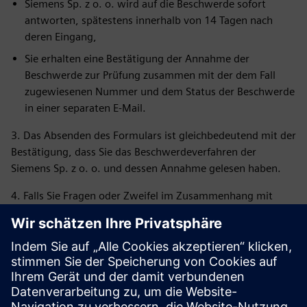
Siemens Sp. z o. o. wird auf die Beschwerde sofort
antworten, spätestens innerhalb von 14 Tagen nach
deren Eingang,
Sie erhalten eine Bestätigung der Annahme der
Beschwerde zur Prüfung zusammen mit der dem Fall
zugewiesenen Nummer und dem Status der Beschwerde
in einer separaten E-Mail.
3. Das Absenden des Formulars ist gleichbedeutend mit der
Bestätigung, dass Sie das Beschwerdeverfahren der
Siemens Sp. z o. o. und dessen Annahme gelesen haben.
4. Falls Sie Fragen oder Zweifel im Zusammenhang mit
dem Ausfüllen des Formulars haben, kontaktieren Sie uns
bitte unter: di-pl-ordermanagement.pl@siemens.com oder
den entsprechenden Mitarbeiter der Logistikabteilung.
5. Im Falle einer Qualitätsreklamation (Ersatz/Reparatur)
reichen Sie die Beschwerde bitte über das Online-Formular
ein, das verfügbar ist unter:
https://www.siemens.com/pl-