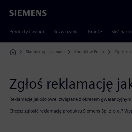
Siemens
Produkty i usługi
Rozwiązania
Branże
Sieć part
Skontaktuj się z nami
Kontakt w Polsce
Zgłoś rek
Home
Zgłoś reklamację j
Reklamacje jakościowe, związane z okresem gwarancyjny
Chcesz zgłosić reklamację produktu Siemens Sp. z o.o.? Wy