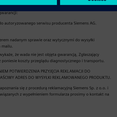
gwarancji:
do autoryzowanego serwisu producenta Siemens AG.
numerem nadanym sprawie oraz wytycznymi do wysyłki
 mailu.
każe, że wada nie jest objęta gwarancją, Zgłaszający
poniesie koszty przeglądu diagnostycznego i transportu.
IEM POTWIERDZENIA PRZYJĘCIA REKLAMACJI DO
 WŁAŚCIWY ADRES DO WYSYŁKI REKLAMOWANEGO PRODUKTU.
poznania się z procedurą reklamacyjną Siemens Sp. z o.o. i
 związanych z wypełnieniem formularza prosimy o kontakt na