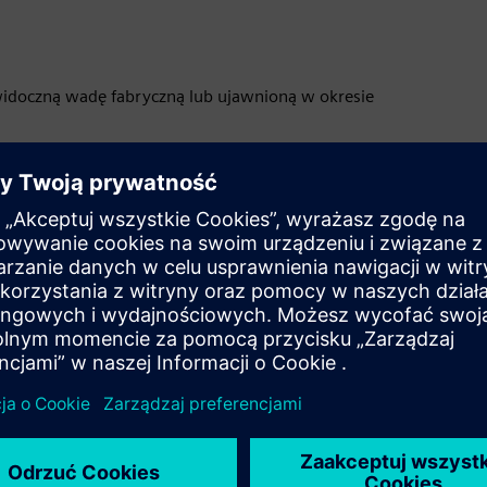
 widoczną wadę fabryczną lub ujawnioną w okresie
ncji:
wione zostanie dla Państwa nowe urządzenie. Wadliwe,
o dokonanej diagnostyce zapadnie decyzja o zasadności
że wada nie jest objęta gwarancją, Zgłaszający poniesie
eglądu diagnostycznego i transportu.
 numerem nadanym sprawie, terminem dostawy nowego
syłki reklamowanego sprzętu, otrzymają Państwo w osobnym
ądzenia w terminie do 2 tygodni od daty otrzymania
o sprzętu w wymaganym terminie, klient obciążony