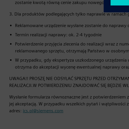
zostanie kwotą równą cenie zakupu nowego urządzenia.
3. Dla produktów podlegających tylko naprawie w ramach 
Reklamowane urządzenie wysłane zostanie do naprawy 
Termin realizacji naprawy: ok. 2-4 tygodnie
Potwierdzenie przyjęcia zlecenia do realizacji wraz z 
reklamowanego sprzętu, otrzymają Państwo w osobnym
W przypadku, gdy ekspertyza uszkodzonego urządzenia wy
otrzyma do akceptacji wycenę ewentualnej naprawy oraz 
UWAGA!! PROSZĘ NIE ODSYŁAĆ SPRZĘTU PRZED OTRZYMAN
REALIZACJI.W POTWIERDZENIU ZNAJDOWAĆ SIĘ BĘDZIE
Wysłanie formularza równoznaczne jest z potwierdzeniem za
jej akceptacją. W przypadku wszelkich pytań i wątpliwości
adres:
ics.pl@siemens.com