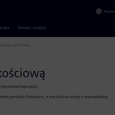
Region
nerska
Tematy i analizy
lamację jakościową
akościową
m (wymiana/naprawa).
pełnij poniższy formularz, a wkrótce wrócimy z odpowiedzią.