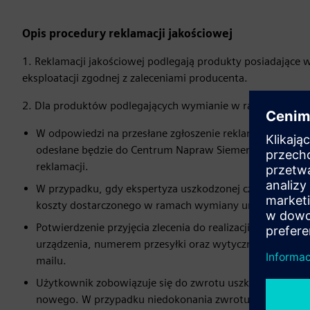
Opis procedury reklamacji jakościowej
1. Reklamacji jakościowej podlegają produkty posiadające
eksploatacji zgodnej z zaleceniami producenta.
2. Dla produktów podlegających wymianie w ramach gwara
W odpowiedzi na przesłane zgłoszenie reklamacji, zamó
odesłane będzie do Centrum Napraw Siemens AG, gdzie p
reklamacji.
W przypadku, gdy ekspertyza uszkodzonej części wykaże, 
koszty dostarczonego w ramach wymiany urządzenia, prz
Potwierdzenie przyjęcia zlecenia do realizacji wraz z
urządzenia, numerem przesyłki oraz wytycznymi do wy
mailu.
Użytkownik zobowiązuje się do zwrotu uszkodzonego urz
nowego. W przypadku niedokonania zwrotu uszkodzoneg