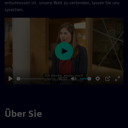
entschlossen ist, unsere Welt zu verbinden, lassen Sie uns
sprechen.
Play
00:53
Play
Mute
Settings
PIP
Enter
fulls
Über Sie