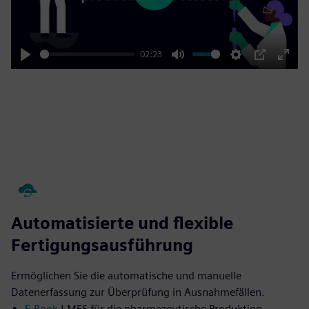
02:23
Play
Mute
Settings
PIP
Enter
fulls
Automatisierte und flexible
Fertigungsausführung
Ermöglichen Sie die automatische und manuelle
Datenerfassung zur Überprüfung in Ausnahmefällen.
E-Book
| MES für die pharmazeutische Produktion