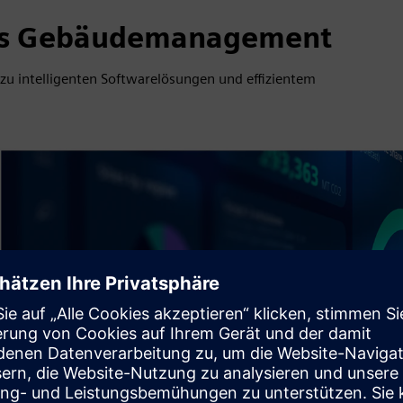
ales Gebäudemanagement
u intelligenten Softwarelösungen und effizientem