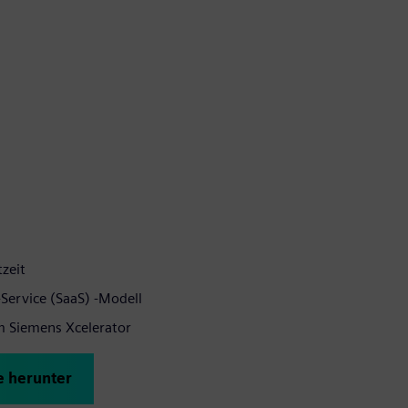
zeit
-Service (SaaS) -Modell
em Siemens Xcelerator
e herunter