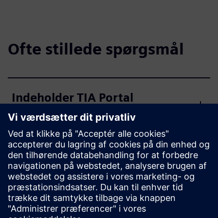
Ofte stillede spørgsmål
Indeholder TIA Portal
robotintegration og -styring?
Fungerer TIA Portal i skyen?
Hvordan kommer jeg i gang?