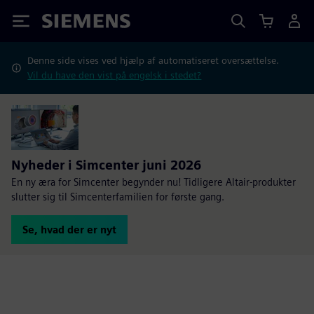
Siemens
Denne side vises ved hjælp af automatiseret oversættelse.
Vil du have den vist på engelsk i stedet?
Nyheder i Simcenter juni 2026
En ny æra for Simcenter begynder nu! Tidligere Altair-produkter
slutter sig til Simcenterfamilien for første gang.
Se, hvad der er nyt