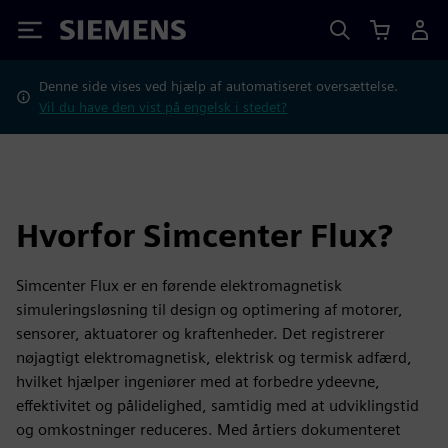
Siemens
Denne side vises ved hjælp af automatiseret oversættelse.
Vil du have den vist på engelsk i stedet?
Hvorfor Simcenter Flux?
Simcenter Flux er en førende elektromagnetisk
simuleringsløsning til design og optimering af motorer,
sensorer, aktuatorer og kraftenheder. Det registrerer
nøjagtigt elektromagnetisk, elektrisk og termisk adfærd,
hvilket hjælper ingeniører med at forbedre ydeevne,
effektivitet og pålidelighed, samtidig med at udviklingstid
og omkostninger reduceres. Med årtiers dokumenteret