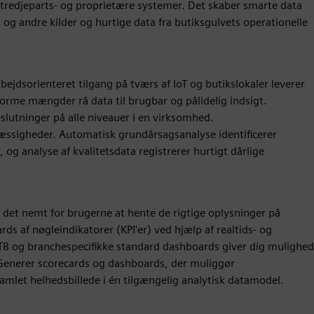
 tredjeparts- og proprietære systemer. Det skaber smarte data
og andre kilder og hurtige data fra butiksgulvets operationelle
jdsorienteret tilgang på tværs af IoT og butikslokaler leverer
enorme mængder rå data til brugbar og pålidelig indsigt.
slutninger på alle niveauer i en virksomhed.
æssigheder. Automatisk grundårsagsanalyse identificerer
g analyse af kvalitetsdata registrerer hurtigt dårlige
 det nemt for brugerne at hente de rigtige oplysninger på
s af nøgleindikatorer (KPI'er) ved hjælp af realtids- og
OTB og branchespecifikke standard dashboards giver dig mulighed
. Generer scorecards og dashboards, der muliggør
amlet helhedsbillede i én tilgængelig analytisk datamodel.