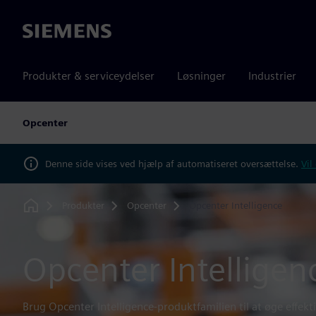
Siemens
Produkter & serviceydelser
Løsninger
Industrier
Opcenter
Denne side vises ved hjælp af automatiseret oversættelse.
Vil
Produkter
Opcenter
Opcenter Intelligence
Home
Opcenter Intelligen
Brug Opcenter Intelligence-produktfamilien til at øge effekt