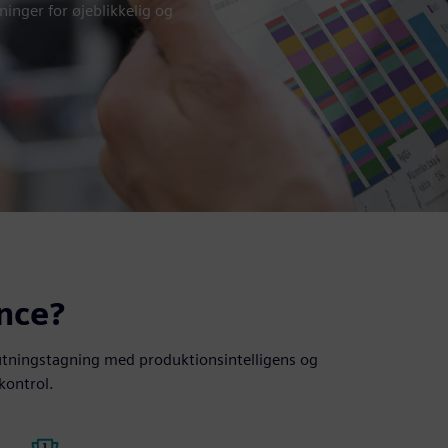
inger for øjeblikkelig og
ence?
lutningstagning med produktionsintelligens og
kontrol.