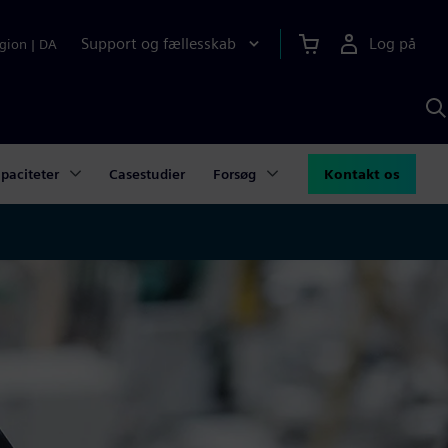
Support og fællesskab
Log på
gion
|
DA
S
m
S
A
paciteter
Casestudier
Forsøg
Kontakt os