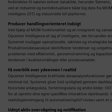
forbindelse til næsten enhver datakilde, herunder Siemens,
ved at indsamle og kontekstualisere både big data fra MOM 
intelligens (OT) og industrielle IoT-platforme.
Producer handlingsorienteret indsigt
Ved hjælp af MOM-funktionalitet og en integreret og samarbe
Opcenter Intelligence et lag af intelligens, der forvandler 
Systemet muliggør operationelle, taktiske og strategiske be
Produktionsdataanalyse identificerer tendenser og uregelm
problemer med effektivitet, gennemstrømning og kapacitet, o
tendenser i kvalitetsmålinger eller procesvariabler.
Få overblik over ydeevnen i realtid
Opcenter Intelligences kraftfulde dataanalysefunktioner gør
minimal tid. Systemet giver fuld synlighed gennem dashboard
historiske anlægsdata, forretningsdata og andre kilder. O
for at oprette dine egne specifikke interaktive dashboards
realtidsgennemgang til automatisering/IoT-niveau samt et s
Udnyt aktiv overvågning og notifikation