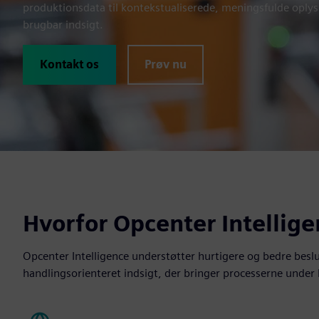
produktionsdata til kontekstualiserede, meningsfulde oplysn
brugbar indsigt.
Kontakt os
Prøv nu
Hvorfor Opcenter Intellig
Opcenter Intelligence understøtter hurtigere og bedre bes
handlingsorienteret indsigt, der bringer processerne under 