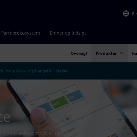
Re
Partnerøkosystem
Emner og indsigt
Oversigt
Produkter
Ka
 du have den vist på engelsk i stedet?
ce
iviteten i anlægget ved at samle