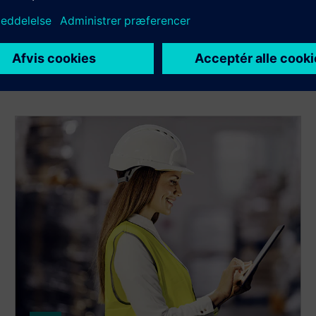
ence-produkter
t teknologisk base med samme funktionelle omfang på tværs
ger.