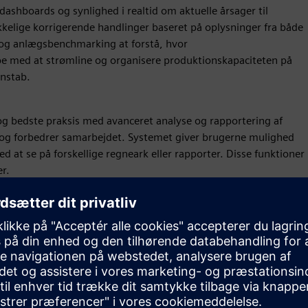
ashboards og synlighed i realtid om aktuelle årsager til
ikkelige korrigerende handlinger baseret på oplysninger fra både
- og anlægsbenchmarking at forstå, hvor
pe med at strømline og organisere produktionskapaciteten på
onstab.
og bedste praksis med avanceret analyse og rapportering af
 og forbedrer samarbejdet. Systemet giver brugerne mulighed
ved at se på forskellige regneark eller rapporter. Disse funktioner
r.
 sit produktionsdatavarehus (MDW), der er baseret på den
e koncept gør det muligt for enhver tredjepartssoftware at
 om domænemodelsemantik.