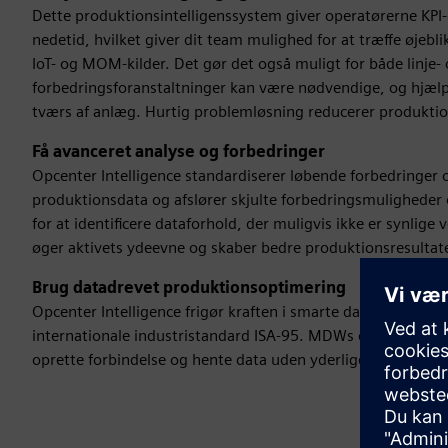
Dette produktionsintelligenssystem giver operatørerne KPI-d
nedetid, hvilket giver dit team mulighed for at træffe øjebl
IoT- og MOM-kilder. Det gør det også muligt for både linje
forbedringsforanstaltninger kan være nødvendige, og hjæl
tværs af anlæg. Hurtig problemløsning reducerer produkti
Få avanceret analyse og forbedringer
Opcenter Intelligence standardiserer løbende forbedringer 
produktionsdata og afslører skjulte forbedringsmuligheder
for at identificere dataforhold, der muligvis ikke er synlige 
øger aktivets ydeevne og skaber bedre produktionsresultate
Brug datadrevet produktionsoptimering
Opcenter Intelligence frigør kraften i smarte data gennem
internationale industristandard ISA-95. MDWs domænedrevn
oprette forbindelse og hente data uden yderligere viden