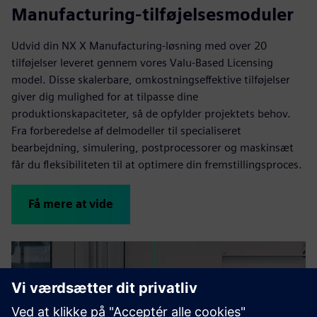
Manufacturing-tilføjelsesmoduler
Udvid din NX X Manufacturing-løsning med over 20
tilføjelser leveret gennem vores Valu-Based Licensing
model. Disse skalerbare, omkostningseffektive tilføjelser
giver dig mulighed for at tilpasse dine
produktionskapaciteter, så de opfylder projektets behov.
Fra forberedelse af delmodeller til specialiseret
bearbejdning, simulering, postprocessorer og maskinsæt
får du fleksibiliteten til at optimere din fremstillingsproces.
Få mere at vide