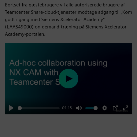
Bortset fra gæstebrugere vil alle autoriserede brugere af
Teamcenter Share-cloud-tjenester modtage adgang til „Kom
godt i gang med Siemens Xcelerator Academy“
(LAAS49000) on-demand-træning på Siemens Xcelerator
Academy-portalen.
Play
04:13
Play
Mute
Settings
PIP
Enter
fulls