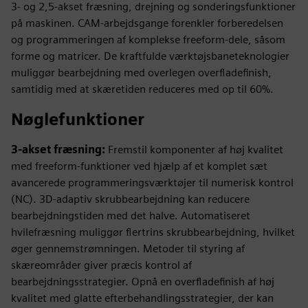
3- og 2,5-akset fræsning, drejning og sonderingsfunktioner
på maskinen. CAM-arbejdsgange forenkler forberedelsen
og programmeringen af komplekse freeform-dele, såsom
forme og matricer. De kraftfulde værktøjsbaneteknologier
muliggør bearbejdning med overlegen overfladefinish,
samtidig med at skæretiden reduceres med op til 60%.
Nøglefunktioner
3-akset fræsning:
Fremstil komponenter af høj kvalitet
med freeform-funktioner ved hjælp af et komplet sæt
avancerede programmeringsværktøjer til numerisk kontrol
(NC). 3D-adaptiv skrubbearbejdning kan reducere
bearbejdningstiden med det halve. Automatiseret
hvilefræsning muliggør flertrins skrubbearbejdning, hvilket
øger gennemstrømningen. Metoder til styring af
skæreområder giver præcis kontrol af
bearbejdningsstrategier. Opnå en overfladefinish af høj
kvalitet med glatte efterbehandlingsstrategier, der kan