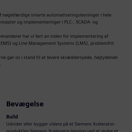
 nøglefærdige smarte automatiseringsløsninger i hele
 koncepter og implementeringer i PLC-, SCADA- og
erandører har vi ført an inden for implementering af
(EMS) og Line Management Systems (LMS), problemfrit
e gør os i stand til at levere skræddersyede, højtydende
.
Bevægelse
Build
Udvider eller bygger videre på et Siemens Xcelerator-
produkt/en Siemens Xcelerator-løsning ved at skabe et