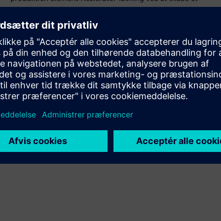
nyt produkt eller skaber en ny kundeløsning via
integration af Siemens Xcelerator-produktet og sit eget
produkt
Sell
Videresalg/samsalg af software og digitalt aktiveret
hardware på Siemens Xcelerator
Service
Leverer en service til et Siemens Xcelerator-produkt/en
Siemens Xcelerator-løsning, der hjælper kunden med at
implementere, integrere, betjene eller vedligeholde det
pågældende