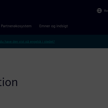
Re
Partnerøkosystem
Emner og indsigt
 du have den vist på engelsk i stedet?
tion