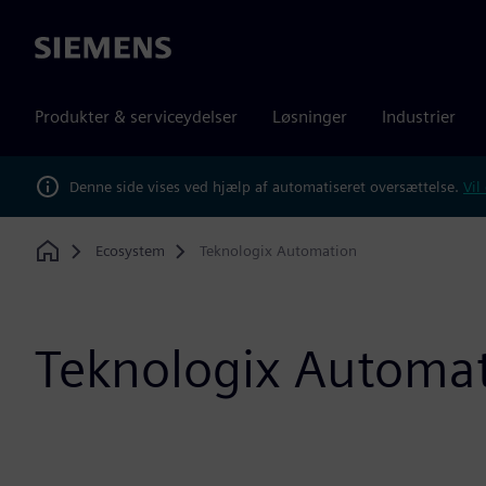
Siemens
Produkter & serviceydelser
Løsninger
Industrier
Denne side vises ved hjælp af automatiseret oversættelse.
Vil
Ecosystem
Teknologix Automation
Home
Teknologix Automa