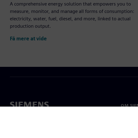
A comprehensive energy solution that empowers you to
measure, monitor, and manage all forms of consumption:
electricity, water, fuel, diesel, and more, linked to actual
production output.
Få mere at vide
OM SIE
Om os
Ledelse