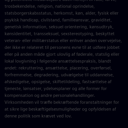
trosbekendelse, religion, national oprindelse,
statsborgerskabsstatus, herkomst, køn, alder, fysisk eller
psykisk handicap, civilstand, familieansvar, graviditet,
genetisk information, seksuel orientering, kønsudtryk,
kønsidentitet, transseksuel, sexstereotyping, beskyttet
veteran- eller militærstatus eller enhver anden overvejelse,
der ikke er relateret til personens evne til at udføre jobbet
eller på anden måde gjort ulovlig af føderale, statslig eller
lokal lovgivning i følgende ansættelsespraksis, blandt
andet: rekruttering, ansættelse, placering, overførsel,
forfremmelse, degradering, udvælgelse til uddannelse,
afskedigelse, opsigelse, skiftetildeling, fastsættelse af
tjeneste, lønsatser, ydelsesplaner og alle former for
kompensation og andre personalehandlinger.
Virksomheden vil træffe bekræftende foranstaltninger for
at sikre lige beskæftigelsesmuligheder og opfyldelsen af
denne politik som krævet ved lov.