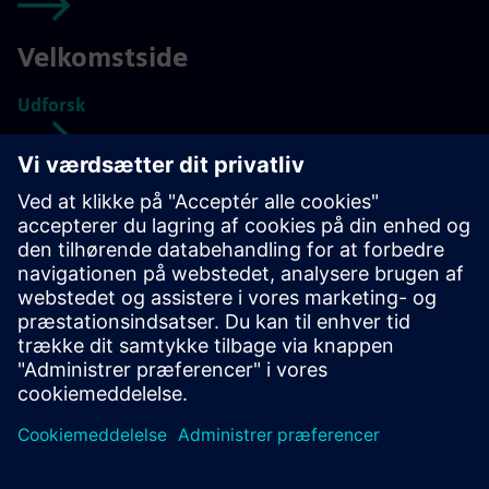
Velkomstside
Udforsk
Om Siemens Danmark
Udforsk
Din karriere hos Siemens
Udforsk