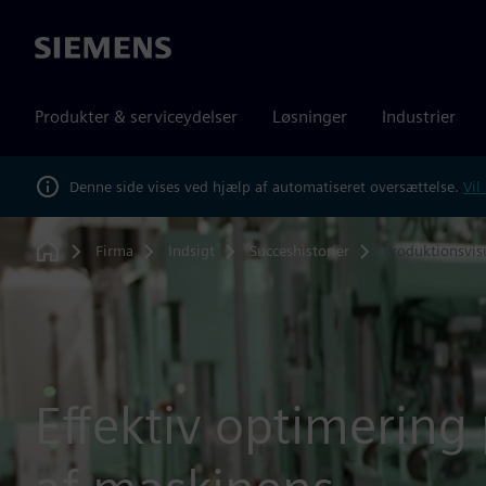
Siemens
Produkter & serviceydelser
Løsninger
Industrier
Denne side vises ved hjælp af automatiseret oversættelse.
Vil
Firma
Indsigt
Succeshistorier
Produktionsvis
Home
Effektiv optimering