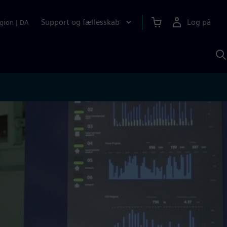
Support og fællesskab
Log på
gion
|
DA
S
m
S
A