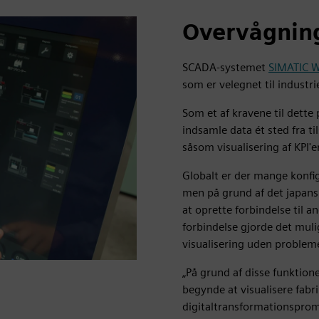
Overvågning
SCADA-systemet
SIMATIC W
som er velegnet til industrie
Som et af kravene til dette
indsamle data ét sted fra ti
såsom visualisering af KPI'e
Globalt er der mange konfig
men på grund af det japans
at oprette forbindelse til a
forbindelse gjorde det mulig
visualisering uden problem
„På grund af disse funktion
begynde at visualisere fabr
digitaltransformationspromo