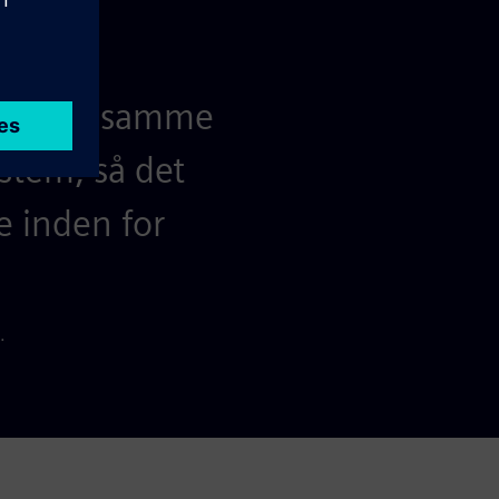
ied den samme
stem, så det
e inden for
.