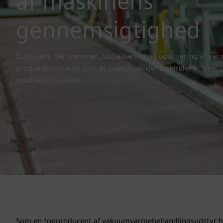
af maskinens
gennemsigtighed
Et system, der fremmer „visualisering og optimering af va
produktionsstedet som et linjetilsyn, der forbinder et ove
produktionsstedet.
Som en topproducent af vakuumvarmebehandlingsudstyr ha