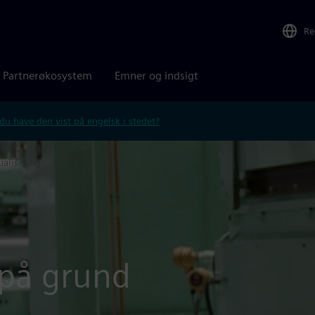
Re
Partnerøkosystem
Emner og indsigt
 du have den vist på engelsk i stedet?
ualisering
 på grund