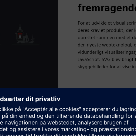
fremragend
For at udvikle et visualise
deres krav et produkt, der 
oprettet sammen med et des
den nyeste webteknologi, d
vidunderligt visualiserings
JavaScript. SVG blev brugt t
skyggebilleder for at vise in