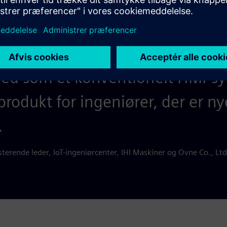
gsmiljø har SIMATIC WinCC Unif
ed som et konventionelt HMI-sy
produkt for ingeniører, der er ny
.
rende leder, IoT-ingeniørcenter, IHI Maskiner og Ovne Co., Ltd