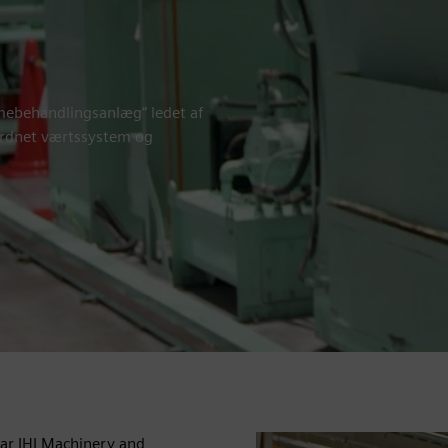
rmebehandlingsanlæg“ ledet af
rordnet værtssystem og
r IHI Machinery and