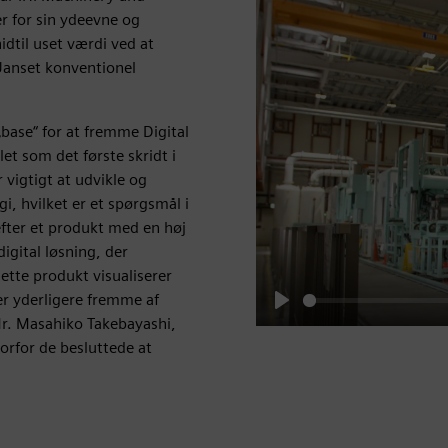
r for sin ydeevne og
hidtil uset værdi ved at
anset konventionel
base“ for at fremme Digital
t som det første skridt i
 vigtigt at udvikle og
i, hvilket er et spørgsmål i
efter et produkt med en høj
digital løsning, der
tte produkt visualiserer
r yderligere fremme af
Play
r. Masahiko Takebayashi,
vorfor de besluttede at