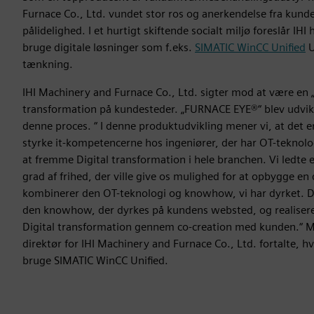
Furnace Co., Ltd. vundet stor ros og anerkendelse fra kunde
pålidelighed. I et hurtigt skiftende socialt miljø foreslår IHI 
bruge digitale løsninger som f.eks.
SIMATIC WinCC Unified
U
tænkning.
IHI Machinery and Furnace Co., Ltd. sigter mod at være en „
transformation på kundesteder. „FURNACE EYE®“ blev udvikle
denne proces. “ I denne produktudvikling mener vi, at det er
styrke it-kompetencerne hos ingeniører, der har OT-teknolog
at fremme Digital transformation i hele branchen. Vi ledte 
grad af frihed, der ville give os mulighed for at opbygge en 
kombinerer den OT-teknologi og knowhow, vi har dyrket. De
den knowhow, der dyrkes på kundens websted, og realisere
Digital transformation gennem co-creation med kunden.“ M
direktør for IHI Machinery and Furnace Co., Ltd. fortalte, h
bruge SIMATIC WinCC Unified.