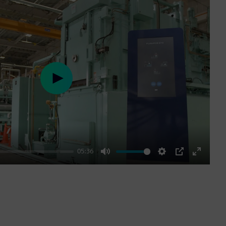
Play
05:36
Mute
Settings
PIP
Enter
fullscre