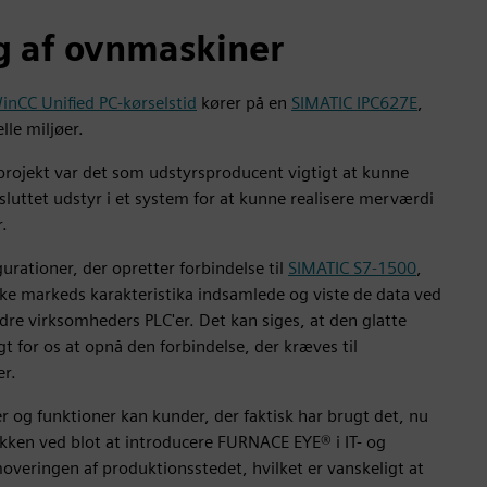
 af ovnmaskiner
inCC Unified PC-kørselstid
kører på en
SIMATIC IPC627E
,
lle miljøer.
 projekt var det som udstyrsproducent vigtigt at kunne
lsluttet udstyr i et system for at kunne realisere merværdi
r.
urationer, der opretter forbindelse til
SIMATIC S7-1500
,
ke markeds karakteristika indsamlede og viste de data ved
ndre virksomheders PLC'er. Det kan siges, at den glatte
t for os at opnå den forbindelse, der kræves til
er.
er og funktioner kan kunder, der faktisk har brugt det, nu
ikken ved blot at introducere FURNACE EYE® i IT- og
veringen af produktionsstedet, hvilket er vanskeligt at