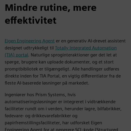
Mindre rutine, mere
effektivitet
Eigen Engineering Agent
er en generativ AI-drevet assistent
designet udtrykkeligt til
Totally Integrated Automation
(TIA) portal
. Naturlige sproginteraktioner gør det let at
spørge, brugere kan uploade dokumenter, og et stort
promptbibliotek er tilgængeligt. Alle handlinger udføres
direkte inden for TIA Portal, en vigtig differentiator fra de
fleste AI-baserede løsninger på markedet.
Ingeniører hos Prism Systems, hvis
automatiseringsløsninger er integreret i vidtrækkende
faciliteter rundt om i verden, herunder lagre, bilfabrikker,
fødevare- og drikkevarefabrikker og
papirfremstillingsfaciliteter, har udforsket Eigen
Engineering Agent for at generere SCL-kode (Structured