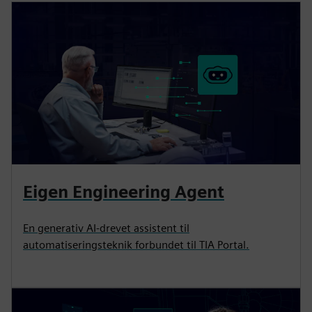
Eigen Engineering Agent
En generativ AI-drevet assistent til
automatiseringsteknik forbundet til TIA Portal.