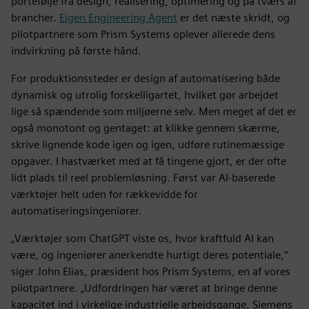
portefølje fra design, realisering, optimering og på tværs af
brancher.
Eigen Engineering Agent
er det næste skridt, og
pilotpartnere som Prism Systems oplever allerede dens
indvirkning på første hånd.
For produktionssteder er design af automatisering både
dynamisk og utrolig forskelligartet, hvilket gør arbejdet
lige så spændende som miljøerne selv. Men meget af det er
også monotont og gentaget: at klikke gennem skærme,
skrive lignende kode igen og igen, udføre rutinemæssige
opgaver. I hastværket med at få tingene gjort, er der ofte
lidt plads til reel problemløsning. Først var AI-baserede
værktøjer helt uden for rækkevidde for
automatiseringsingeniører.
„Værktøjer som ChatGPT viste os, hvor kraftfuld AI kan
være, og ingeniører anerkendte hurtigt deres potentiale,“
siger John Elias, præsident hos Prism Systems, en af vores
pilotpartnere. „Udfordringen har været at bringe denne
kapacitet ind i virkelige industrielle arbejdsgange. Siemens