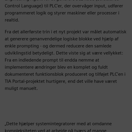
Control Language) til PLC'er, der overvåger input, udfører
programmeret logik og styrer maskiner eller processer i
realtid.
Fra det allerførste trin i et nyt projekt var målet automatisk
at generere genanvendelige logiske blokke ved hjælp af
enkle prompting - og dermed reducere den samlede
udviklingstid betydeligt. Dette viste sig at være vellykket:
Fra en indledende prompt til endda nemme at
implementere ændringer blev en komplet og fuldt
dokumenteret funktionsblok produceret og tilføjet PLC'en i
TIA Portal-projektet hurtigere, end det ville have været
muligt manuelt.
„Dette hjælper systemintegratorer med at omdanne
kompleksiteten ved at arbejde på tværs af mange