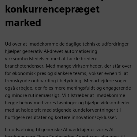
konkurrencepræget
marked
Ud over at imødekomme de daglige tekniske udfordringer
hjælper generativ AI-drevet automatisering
virksomhedsledelsen med at tackle bredere
branchetendenser. Med mange virksomheder, der står over
for økonomisk pres og slankere teams, vokser evnen til at
fremskynde onboarding i betydning. Medarbejdere søger
også arbejde, der føles mere meningsfuldt og engagerende
og mindre rutinemæssigt. Vi tilstræber at imødekomme
begge behov med vores løsninger og hjælpe virksomheder
med at holde trit med stigende kundeforventninger til
hurtigere resultater og kortere innovationscyklusser.
I modsætning til generiske AI-værktøjer er vores AI-
løsninger som Eigen Engineering Agent specialbygget til