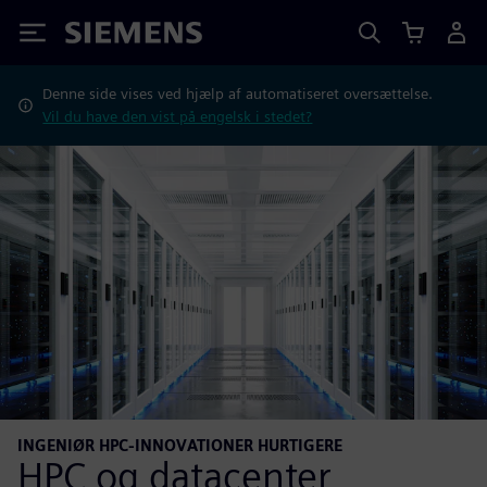
Siemens
Denne side vises ved hjælp af automatiseret oversættelse.
Vil du have den vist på engelsk i stedet?
INGENIØR HPC-INNOVATIONER HURTIGERE
HPC og datacenter