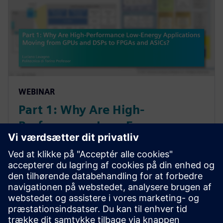
WEBINAR
Part 1: Why Are High-
Performance Low-Energy
Applications Moving from GPUs
and DSPs to FPGAs and ASICs?
Transistor counts and performance of integrated
circuits are reaching their peak. Artificial intelligence
is emerging as the next "big thing" in areas