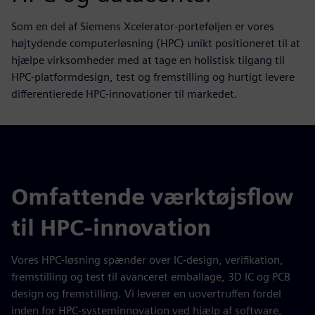
Som en del af Siemens Xcelerator-porteføljen er vores
højtydende computerløsning (HPC) unikt positioneret til at
hjælpe virksomheder med at tage en holistisk tilgang til
HPC-platformdesign, test og fremstilling og hurtigt levere
differentierede HPC-innovationer til markedet.
Omfattende værktøjsflow
til HPC-innovation
Vores HPC-løsning spænder over IC-design, verifikation,
fremstilling og test til avanceret emballage, 3D IC og PCB
design og fremstilling. Vi leverer en uovertruffen fordel
inden for HPC-systeminnovation ved hjælp af software,