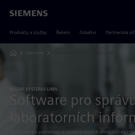
Siemens
Produkty a služby
Řešení
Odvětví
Partnerská síť
Solutions
Softwarové řešení systému LIMS
Home
ŘEŠENÍ SYSTÉMU LIMS
Software pro správ
laboratorních infor
Zkraťte dobu potřebnou k uvádění nových produktů na trh p