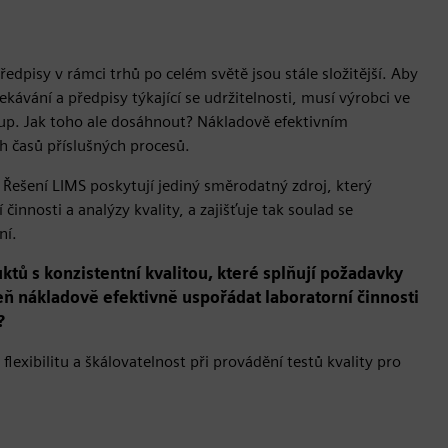
ředpisy v rámci trhů po celém světě jsou stále složitější. Aby
kávání a předpisy týkající se udržitelnosti, musí výrobci ve
tup. Jak toho ale dosáhnout? Nákladově efektivním
h časů příslušných procesů.
 Řešení LIMS poskytují jediný směrodatný zdroj, který
innosti a analýzy kvality, a zajišťuje tak soulad se
ní.
ktů s konzistentní kvalitou, které splňují požadavky
veň nákladově efektivně uspořádat laboratorní činnosti
?
lexibilitu a škálovatelnost při provádění testů kvality pro