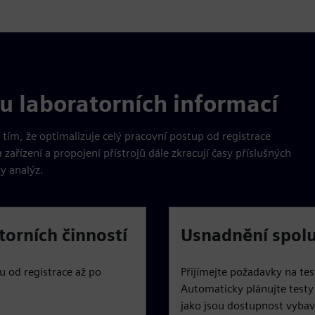
u laboratorních informací
 tím, že optimalizuje celý pracovní postup od registrace
zařízení a propojení přístrojů dále zkracují časy příslušných
ky analýz.
torních činností
Usnadnění spolu
u od registrace až po
Přijímejte požadavky na te
Automaticky plánujte testy
jako jsou dostupnost vybav