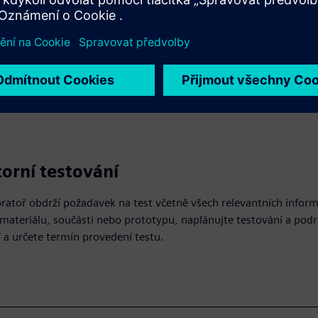
orního testování. Díky jedinému směrodatnému zdroji můžete
 a analýzy kvality – zajistíte tak soulad se správnými
orní testování
oratoř obdrží požadavek na test včetně všech relevantních inform
ateriálu, součásti nebo prototypu, naplánujte testování a pod
a určete termín provedení testu.