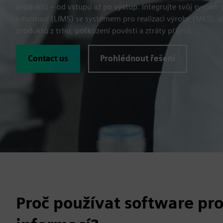
produktů – od vstupu až po výstup. Integrujte svůj systém 
informací (LIMS) se systémem pro realizaci výroby (MES), a
produktů z trhu, poškození pověsti a ztráty příjmů.
Contact us
Prohlédnout řešení
Proč používat software pro