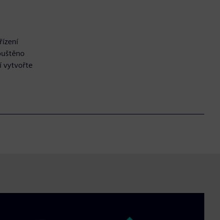
řízení
puštěno
í vytvořte