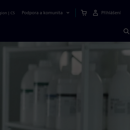
Podpora a komunita
Přihlášení
gion
|
CS
H
p
A
S