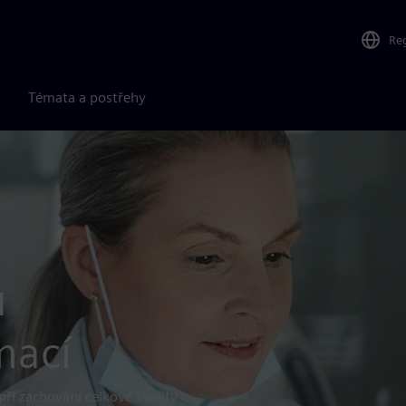
Re
Témata a postřehy
u
mací
ři zachování celkové kvality