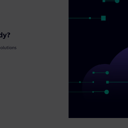
ady?
solutions