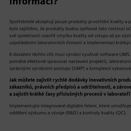
informací?
Spotřebitelé akceptují pouze produkty prvotřídní kvality a p
bylo zajištěno, že produkty budou splňovat tato rostoucí oče
své společnosti uzavřít smyčku kvality od vstupu až po výs
uspořádáním laboratorních činností a implementací krátkýc
K dosažení těchto cílů musí výrobci využívat software LIMS.
pomáhá efektivně spravovat nastavení projektů, laboratorní č
správnými výrobními postupy (GMP) a komplexní vykazová
Jak můžete zajistit rychlé dodávky inovativních produ
zákazníků, právních předpisů a udržitelnosti, a záro
a zajistit krátké časy příslušných procesů v laboratoři
Implementujte integrované digitální řešení, které umožňuje f
oddělení výzkumu a vývoje (R&D) a kontroly kvality (QC).