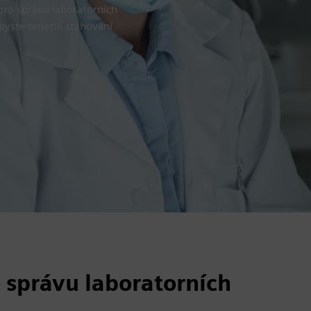
pro správu laboratorních
byste omezili stahování
 správu laboratorních