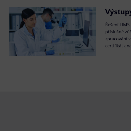
Výstupy
Řešení LIMS 
příslušné zú
zpracování v
certifikát a