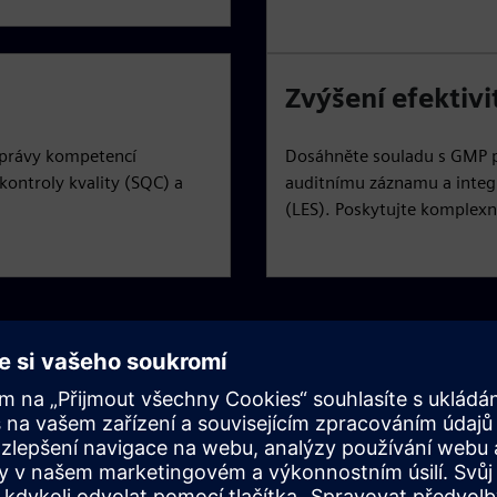
Zvýšení efektivi
 správy kompetencí
Dosáhněte souladu s GMP p
kontroly kvality (SQC) a
auditnímu záznamu a integ
(LES). Poskytujte komplexn
softwaru systému LIMS