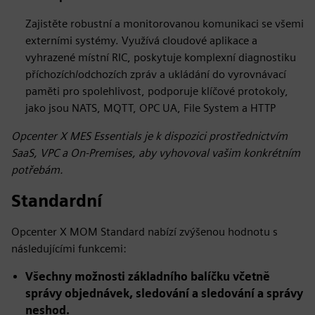
Zajistěte robustní a monitorovanou komunikaci se všemi
externími systémy. Využívá cloudové aplikace a
vyhrazené místní RIC, poskytuje komplexní diagnostiku
příchozích/odchozích zpráv a ukládání do vyrovnávací
paměti pro spolehlivost, podporuje klíčové protokoly,
jako jsou NATS, MQTT, OPC UA, File System a HTTP
Opcenter X MES Essentials je k dispozici prostřednictvím
SaaS, VPC a On-Premises, aby vyhovoval vašim konkrétním
potřebám.
Standardní
Opcenter X MOM Standard nabízí zvýšenou hodnotu s
následujícími funkcemi:
Všechny možnosti základního balíčku včetně
správy objednávek, sledování a sledování a správy
neshod.