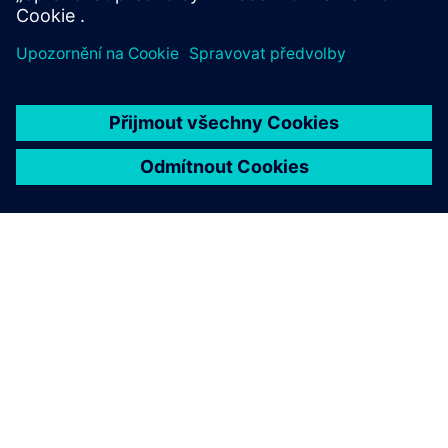
Blog řešení Opcenter
Držte krok s nejnovějšími zprávami a nejdůležitějšími
informacemi o softwaru Opcenter na našem blogu.
Navštívit blog
Komunita řešení Opcenter
Připojte se ke konverzaci nebo získejte odpovědi na všechny
vaše otázky týkající se softwaru Opcenter.
Navštivte komunitu