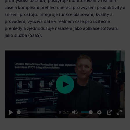
průmyslová data IoT, poskytuje monitorování v reálném
čase a komplexní přehled operací pro zvýšení produktivity a
snížení prostojů. Integruje funkce plánování, kvality a
provádění, využívá data v reálném čase pro užitečné
přehledy a zjednodušuje nasazení jako aplikace softwaru
jako služba (SaaS).
Play
01:53
Play
Mute
Settings
PIP
Enter
fulls