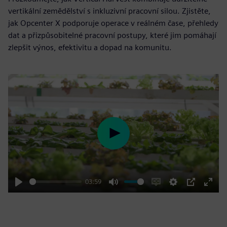
vertikální zemědělství s inkluzivní pracovní silou. Zjistěte,
jak Opcenter X podporuje operace v reálném čase, přehledy
dat a přizpůsobitelné pracovní postupy, které jim pomáhají
zlepšit výnos, efektivitu a dopad na komunitu.
Play
03:59
Play
Mute
Enable
Settings
PIP
Enter
captions
fulls