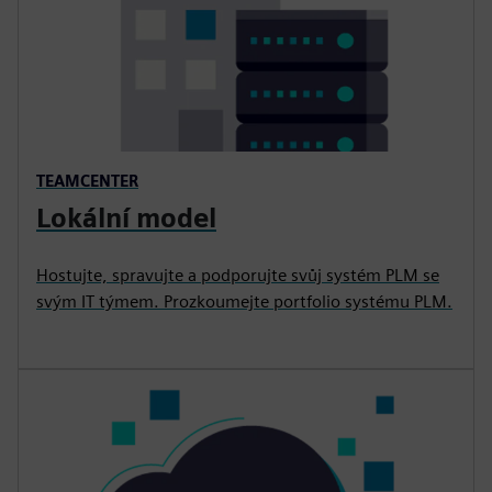
TEAMCENTER
Lokální model
Hostujte, spravujte a podporujte svůj systém PLM se
svým IT týmem. Prozkoumejte portfolio systému PLM.