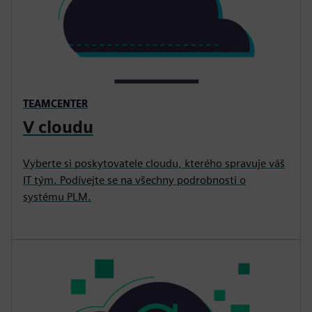
TEAMCENTER
V cloudu
Vyberte si poskytovatele cloudu, kterého spravuje váš
IT tým. Podívejte se na všechny podrobnosti o
systému PLM.