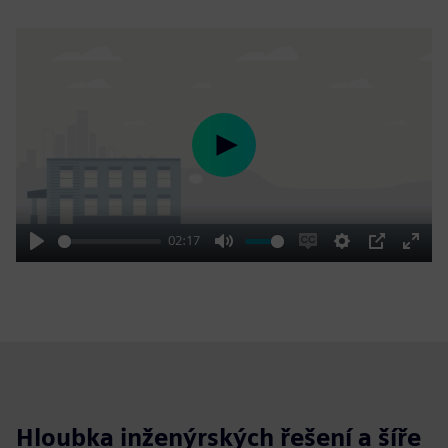
Play
02:17
Play
Mute
Enable
Settings
PIP
Enter
captions
fulls
Hloubka inženýrských řešení a šíře