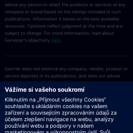
advise any person to select the products or services of any
company or brand based on the ratings included in such
publications. Information is based on the best available
resources. Opinions reflect judgment at the time and are
subject to change. For more information, read about
Forrester’s objectivity
here
.
Gartner does not endorse any company, vendor, product or
service depicted in its publications, and does not advise
technology users to select only those vendors with the
highest ratings or other designation. Gartner publications
consist of the opinions of Gartner’s business and
technology insights organization and should not be
construed as statements of fact. Gartner disclaims all
warranties, expressed or implied, with respect to this
publication, including any warranties of merchantability or
fitness for a particular purpose. GARTNER is a trademark of