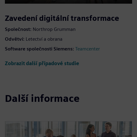
Play
Mute
Settings
PIP
Enter
fulls
Zavedení digitální transformace
Společnost:
Northrop Grumman
Odvětví:
Letectví a obrana
Software společnosti Siemens:
Teamcenter
Zobrazit další případové studie
Další informace