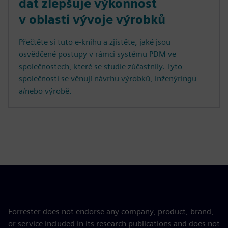
dat zlepšuje výkonnost
v oblasti vývoje výrobků
Přečtěte si tuto e-knihu a zjistěte, jaké jsou
osvědčené postupy v rámci systému PDM ve
společnostech, které se studie zúčastnily. Tyto
společnosti se věnují návrhu výrobků, inženýringu
a/nebo výrobě.
Forrester does not endorse any company, product, brand,
or service included in its research publications and does not