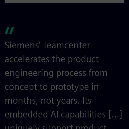
Siemens’ Teamcenter
S
accelerates the product
r
engineering process from
e
concept to prototype in
s
months, not years. Its
t
embedded AI capabilities [...]
o
uniquely support product
r