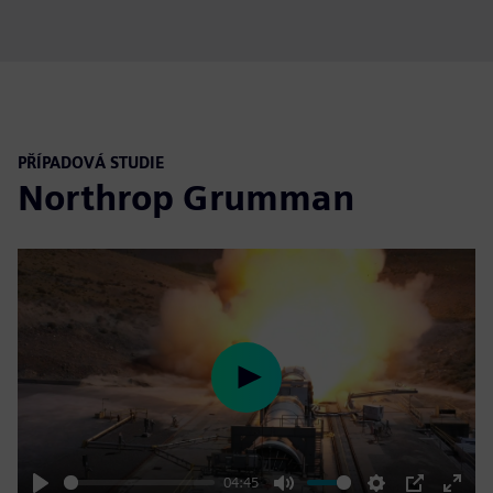
fulls
PŘÍPADOVÁ STUDIE
Northrop Grumman
Play
04:45