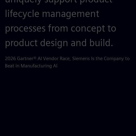
lifecycle management
c
processes from concept to
p
product design and build.
o
m
2026 Gartner® AI Vendor Race, Siemens Is the Company to
Beat in Manufacturing AI
AB
la