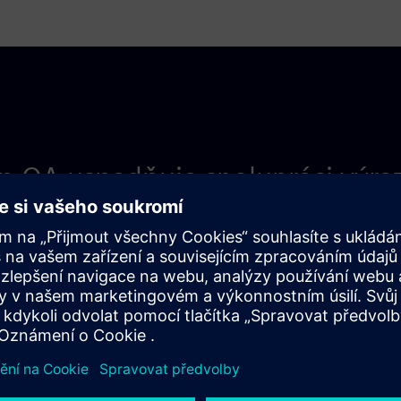
on QA usnadňuje spolupráci výr