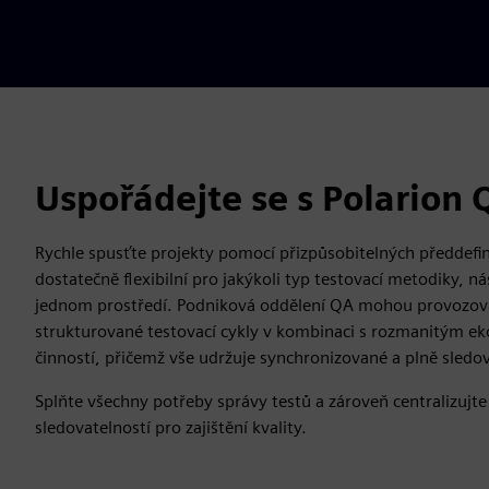
Uspořádejte se s Polarion 
Rychle spusťte projekty pomocí přizpůsobitelných předdefi
dostatečně flexibilní pro jakýkoli typ testovací metodiky, n
jednom prostředí. Podniková oddělení QA mohou provozova
strukturované testovací cykly v kombinaci s rozmanitým 
činností, přičemž vše udržuje synchronizované a plně sledo
Splňte všechny potřeby správy testů a zároveň centralizujte
sledovatelností pro zajištění kvality.