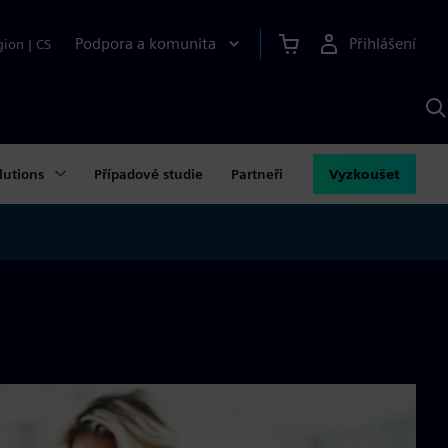
Podpora a komunita
Přihlášení
gion
|
CS
H
p
A
S
lutions
Případové studie
Partneři
Vyzkoušet