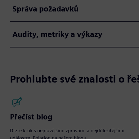
Správa požadavků
Audity, metriky a výkazy
Prohlubte své znalosti o ře
Přečíst blog
Držte krok s nejnovějšími zprávami a nejdůležitějšími
událostmi Polarion na našem blogu.