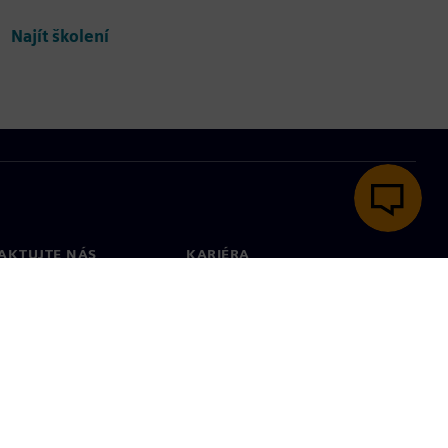
Najít školení
AKTUJTE NÁS
KARIÉRA
kt
Pracovní místa a kariéra
větové pobočky
Otevřené pracovní pozice