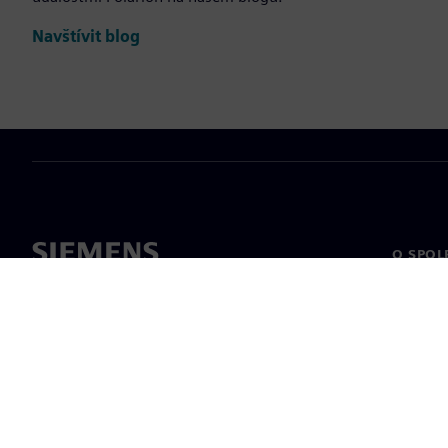
Navštívit blog
O SPOL
O nás
Vedení
Novinky 