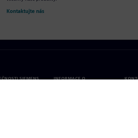
Kontaktujte nás
EČNOSTI SIEMENS
INFORMACE O
KONT
SPOLEČNOSTI
Konta
Společnost
Celos
Vztahy s investory
a tisk
Strategie