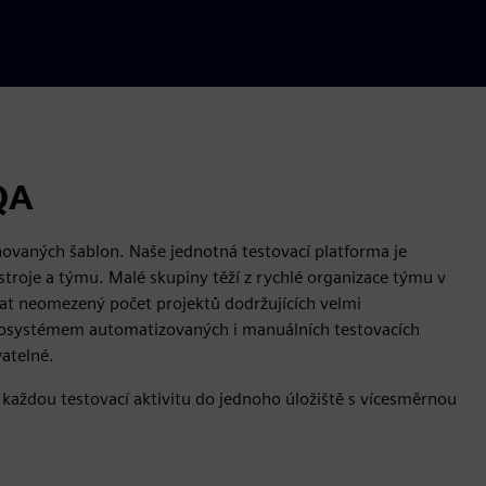
QA
novaných šablon. Naše jednotná testovací platforma je
ástroje a týmu. Malé skupiny těží z rychlé organizace týmu v
t neomezený počet projektů dodržujících velmi
ekosystémem automatizovaných i manuálních testovacích
vatelné.
 každou testovací aktivitu do jednoho úložiště s vícesměrnou