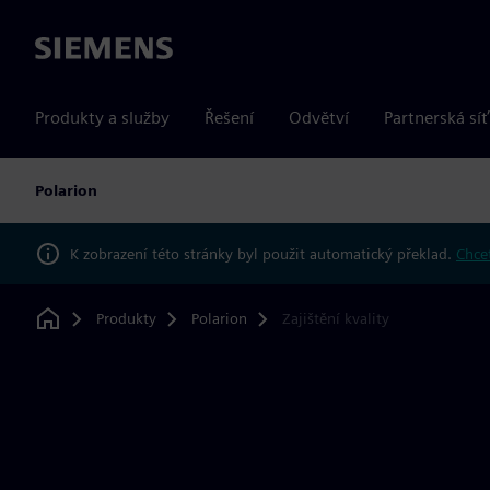
Siemens
Produkty a služby
Řešení
Odvětví
Partnerská síť
Polarion
K zobrazení této stránky byl použit automatický překlad.
Chcet
Produkty
Polarion
Zajištění kvality
Home