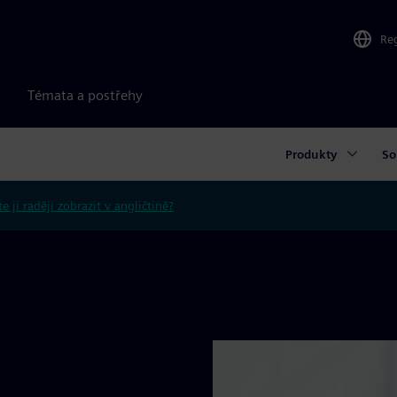
Re
Témata a postřehy
Produkty
So
e ji raději zobrazit v angličtině?