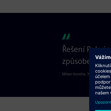
Řešení Polari
způsobem.
Milan Vondra, NetSuite